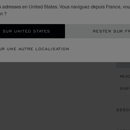
A
es adresses en United States. Vous naviguez depuis France, vo
on ?
RÉSIN
€ 3
 SUR UNITED STATES
RESTER SUR F
AJO
UR UNE AUTRE LOCALISATION
CON
REN
DISP
DESC