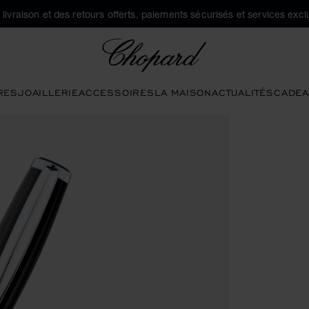
a livraison et des retours offerts, paiements sécurisés et services exclu
Chopard
RES
JOAILLERIE
ACCESSOIRES
LA MAISON
ACTUALITÉS
CADEA
 pour ouvrir la galerie)