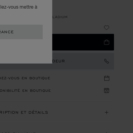
LLEGRO
ulez-vous mettre à
E NOIRE - PLAQUAGE PALLADIUM
69
RANCE
UTER AU PANIER
TACTER UN AMBASSADEUR
DEZ-VOUS EN BOUTIQUE
ONIBILITÉ EN BOUTIQUE
RIPTION ET DÉTAILS