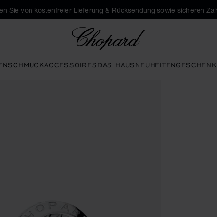
eren Sie von kostenfreier Lieferung & Rücksendung sowie sicheren Za
Chopard
EN
SCHMUCK
ACCESSOIRES
DAS HAUS
NEUHEITEN
GESCHENK
hen aktivieren, um die Galerie zu öffnen)