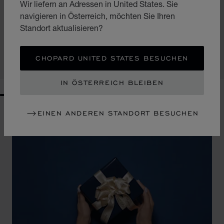
Wir liefern an Adressen in United States. Sie
ZUR FOLIE GEHEN 1
ZUR FOLIE GEHEN 2
ZUR FOLIE GEHEN 3
navigieren in Österreich, möchten Sie Ihren
DIAMOND MINI-BRIEFTASCHE
Standort aktualisieren?
KHAKIFARBENES GENARBTES KALBSLEDER
€ 432
CHOPARD UNITED STATES BESUCHEN
KAUFEN
IN ÖSTERREICH BLEIBEN
GO TO SLIDE 1
GO TO SLIDE 2
GO TO SLIDE 3
GO TO SLIDE 4
GO TO SLIDE 5
GO TO SLIDE 6
GO TO SLIDE 7
GO TO SLIDE 8
GO TO SLIDE 9
GO TO SLIDE 10
EINEN ANDEREN STANDORT BESUCHEN