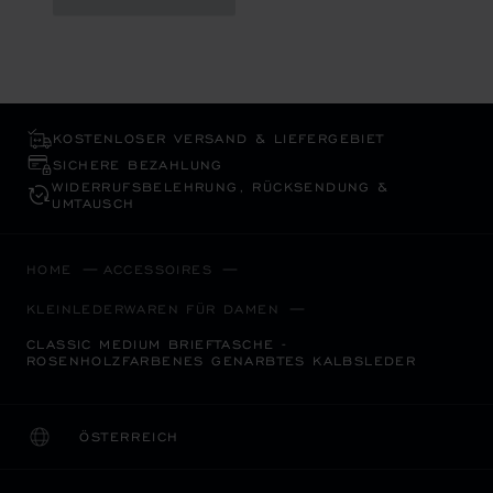
KOSTENLOSER VERSAND & LIEFERGEBIET
SICHERE BEZAHLUNG
WIDERRUFS­BELEHRUNG, RÜCKSENDUNG &
UMTAUSCH
HOME
ACCESSOIRES
KLEINLEDERWAREN FÜR DAMEN
CLASSIC MEDIUM BRIEFTASCHE -
ROSENHOLZFARBENES GENARBTES KALBSLEDER
ÖSTERREICH
LOKALISIERUNG (LAND ÄNDERN)
LAND ÄNDERN