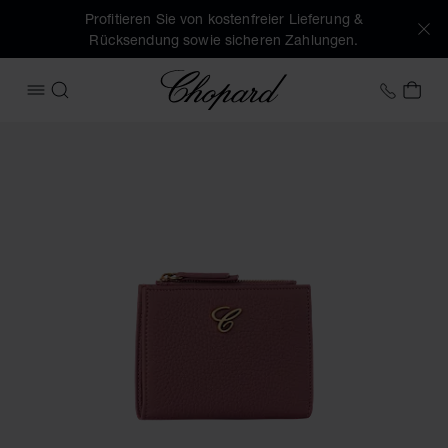
Profitieren Sie von kostenfreier Lieferung &
Rücksendung sowie sicheren Zahlungen.
Chopard
+43 1
MEI
MENÜ ÖFFNEN
SUCHEN
Produktbilder Classic Medium Brieftasche (Schaltflächen ak