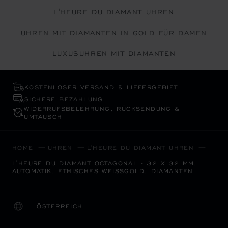
L'HEURE DU DIAMANT UHREN
UHREN MIT DIAMANTEN IN GOLD FÜR DAMEN
LUXUSUHREN MIT DIAMANTEN
KOSTENLOSER VERSAND & LIEFERGEBIET
SICHERE BEZAHLUNG
WIDERRUFS­BELEHRUNG, RÜCKSENDUNG &
UMTAUSCH
HOME
UHREN
L'HEURE DU DIAMANT UHREN
L'HEURE DU DIAMANT OCTAGONAL - 32 X 32 MM,
AUTOMATIK, ETHISCHES WEISSGOLD, DIAMANTEN
ÖSTERREICH
LOKALISIERUNG (LAND ÄNDERN)
LAND ÄNDERN