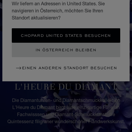
Wir liefern an Adressen in United States. Sie
navigieren in Österreich, möchten Sie Ihren
Standort aktualisieren?
CHOPARD UNITED STATES BESUCHEN
IN ÖSTERREICH BLEIBEN
EINEN ANDEREN STANDORT BESUCHEN
KOLLEKTION
L'HEURE DU DIAMANT
Die Diamantuhren- und Diamantschmuckkollektion
L'Heure du Diamant birgt eine einzigartige Fülle an
Fachwisssen und Diamant-Schmuckkunst: die
Quintessenz filigraner wunderschöner Handwerkskunst.