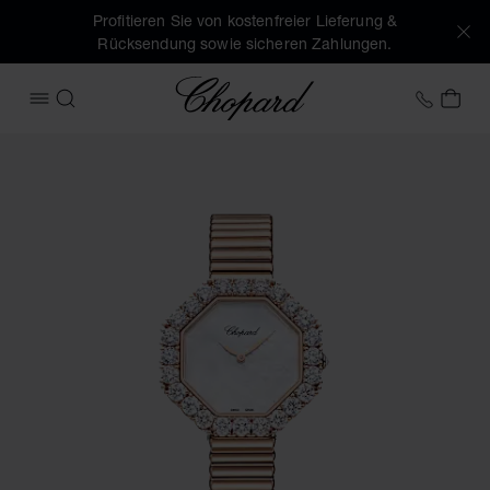
Profitieren Sie von kostenfreier Lieferung &
Rücksendung sowie sicheren Zahlungen.
Chopard
+43 1
MEI
MENÜ ÖFFNEN
SUCHEN
Produktbilder L'Heure Du Diamant Octagonal (Schaltflächen 