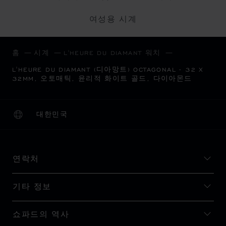
여성용 시계
홈
시계
L'HEURE DU DIAMANT 워치
L'HEURE DU DIAMANT (디아망트) OCTAGONAL - 32 X
32MM, 오토매틱, 윤리적 화이트 골드, 다이아몬드
대한민국
현지화(국가 변경)
국가 변경
연락처
기타 정보
쇼파드의 역사