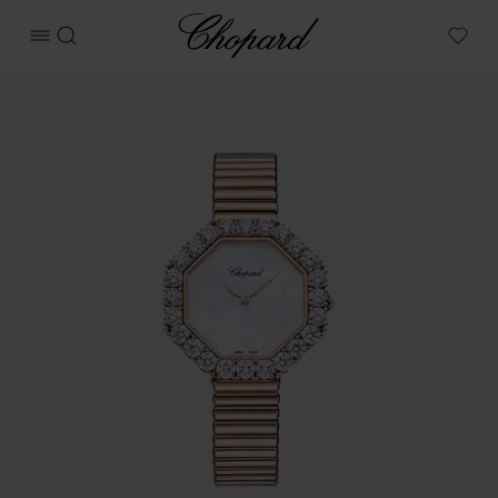
Chopard
메뉴 열기
검색
My W
상품 L'Heure Du Diamant (디아망트) Octagonal 이미지