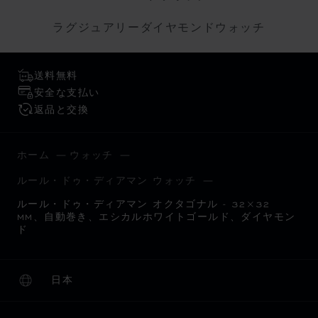
ラグジュアリーダイヤモンドウォッチ
送料無料
安全な支払い
返品と交換
ホーム
ウォッチ
ルール・ドゥ・ディアマン ウォッチ
ルール・ドゥ・ディアマン オクタゴナル - 32×32
MM、自動巻き、エシカルホワイトゴールド、ダイヤモン
ド
日本
ローカリゼーション (国の変更)
国の変更