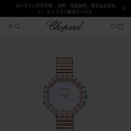
オンライン注文可能： 送料・返品無料、安全なお支払
い、オンライン限定サービス
Chopard
メニューを開く
検索する
マイ
My Wish
商品 ルール・ドゥ・ディアマン オクタゴナル の画像（ボタ