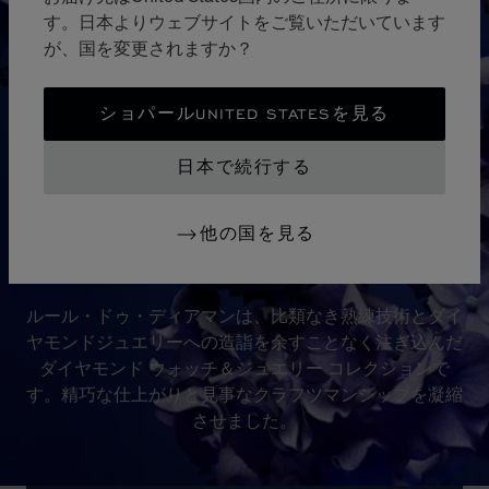
す。日本よりウェブサイトをご覧いただいています
が、国を変更されますか？
ショパールUNITED STATESを見る
日本で続行する
他の国を見る
コレクション
L'HEURE DU DIAMANT
ルール・ドゥ・ディアマンは、比類なき熟練技術とダイ
ヤモンドジュエリーへの造詣を余すことなく注ぎ込んだ
ダイヤモンド ウォッチ＆ジュエリー コレクションで
す。精巧な仕上がりと見事なクラフツマンシップを凝縮
させました。