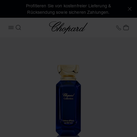
Profitieren Sie von kostenfreier Lieferung &
Rücksendung sowie sicheren Zahlungen.
Chopard
+41 2
MEI
MENÜ ÖFFNEN
SUCHEN
Produktbilder VÉTIVER D’HAÏTI AU THÉ VERT (Schaltflächen 