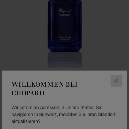
WILLKOMMEN BEI
SCHLI
CHOPARD
ZUR FOLIE GEHEN 1
ZUR FOLIE GEHEN 2
VÉTIVER D’HAÏTI AU THÉ VERT
Wir liefern an Adressen in United States. Sie
100 ML EAU DE PARFUM
navigieren in Schweiz, möchten Sie Ihren Standort
CHF 288
aktualisieren?