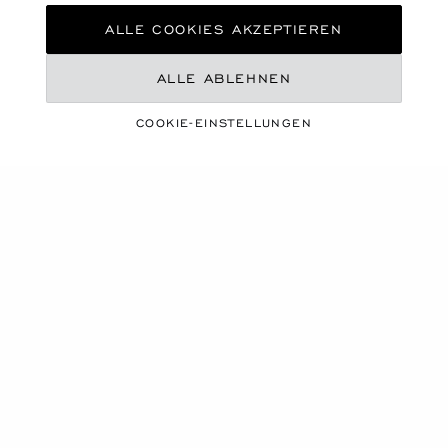
ALLE COOKIES AKZEPTIEREN
ALLE ABLEHNEN
COOKIE-EINSTELLUNGEN
EINE LEBENDIGE JAHRESZEIT
SOMMER-ESSENTIALS
ENTDECKEN SIE UNSERE AUSWAHL
Produktkarussell
NEU