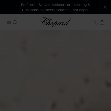
Profitieren Sie von kostenfreier Lieferung &
Rücksendung sowie sicheren Zahlungen.
Chopard
+41 2
MEI
MENÜ ÖFFNEN
SUCHEN