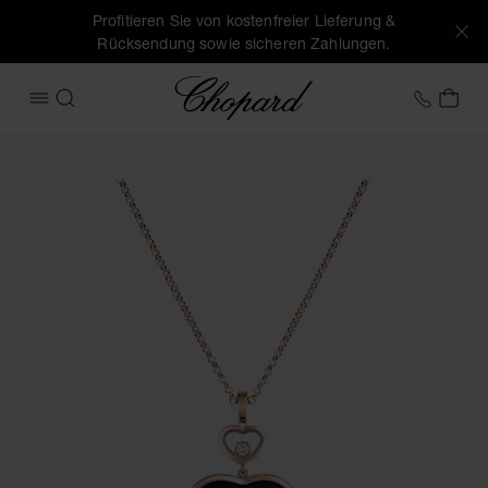
Profitieren Sie von kostenfreier Lieferung &
Rücksendung sowie sicheren Zahlungen.
Chopard
+41 2
MEI
MENÜ ÖFFNEN
SUCHEN
Produktbilder Happy Hearts (Schaltflächen aktivieren, um d