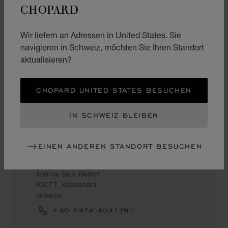
CHOPARD
CROESUS
Daidalou 31 & Kouriton
Wir liefern an Adressen in United States. Sie
71202, Heraklion Crete
navigieren in Schweiz, möchten Sie Ihren Standort
Greece
aktualisieren?
+30 2810 287924
CHOPARD UNITED STATES BESUCHEN
IN SCHWEIZ BLEIBEN
KASSANDRA
EINEN ANDEREN STANDORT BESUCHEN
ERA JEWELLERY
Marina Sani Resort
63077, Kassandra
Greece
+30 2374 4031791