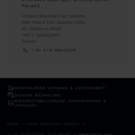
PALACE
Chopard Boutique Four Seasons
Astir Palace Four Seasons Hotel
40, Apollonos Street
16671, Vouliagmeni
Greece
+30 210 8900005
KOSTENLOSER VERSAND & LIEFERGEBIET
SICHERE BEZAHLUNG
WIDERRUFS­BELEHRUNG, RÜCKSENDUNG &
UMTAUSCH
HOME
EINE BOUTIQUE FINDEN
ALLE GESCHÄFTE
EUROPA
GRIECHENLAND