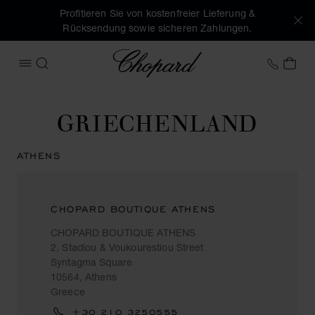
Profitieren Sie von kostenfreier Lieferung &
Rücksendung sowie sicheren Zahlungen.
Chopard
+41 2
MEI
MENÜ ÖFFNEN
SUCHEN
GRIECHENLAND
ATHENS
CHOPARD BOUTIQUE ATHENS
CHOPARD BOUTIQUE ATHENS
2, Stadiou & Voukourestiou Street
Syntagma Square
10564, Athens
Greece
+30 210 3250555