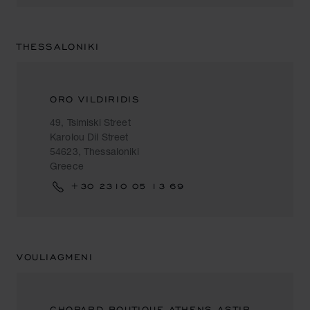
THESSALONIKI
ORO VILDIRIDIS
49, Tsimiski Street
Karolou Dil Street
54623, Thessaloniki
Greece
+30 2310 05 13 69
VOULIAGMENI
CHOPARD BOUTIQUE ATHENS ASTIR