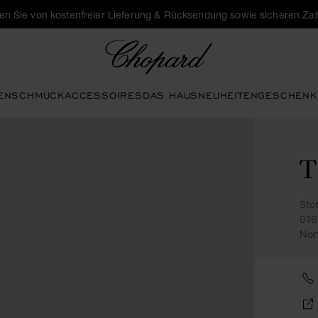
eren Sie von kostenfreier Lieferung & Rücksendung sowie sicheren Za
Chopard
EN
SCHMUCK
ACCESSOIRES
DAS HAUS
NEUHEITEN
GESCHENK
Sto
016
Nor