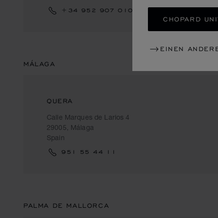
+34 952 907 010
CHOPARD UNI
EINEN ANDER
MÁLAGA
QUERA
Calle Marques de Larios 4
29005, Málaga
Spain
951 55 44 11
PALMA DE MALLORCA