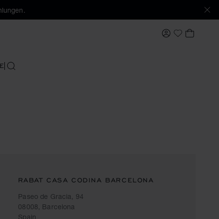
hlungen.
MEIN KONTO
MEIN 
My Wishlis
E
SUCHEN
RABAT CASA CODINA BARCELONA
Paseo de Gracia, 94
08008, Barcelona
Spain