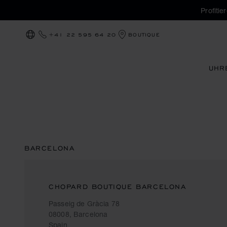
Profiti
+41 22 595 64 20
BOUTIQUE
LOKALISIERUNG (LAND ÄNDERN)
UHR
BARCELONA
CHOPARD BOUTIQUE BARCELONA
Passeig de Gràcia 78
08008, Barcelona
Spain