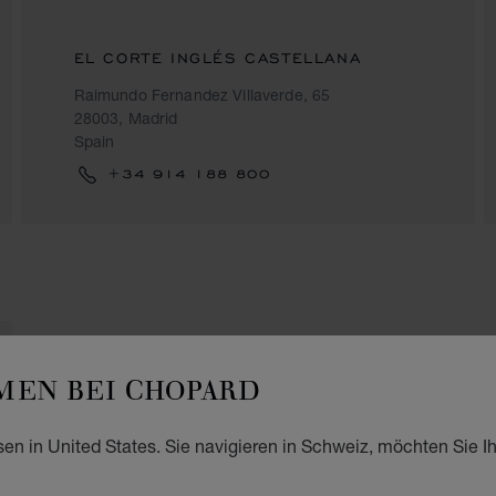
EL CORTE INGLÉS CASTELLANA
Raimundo Fernandez Villaverde, 65
28003, Madrid
Spain
+34 914 188 800
EN BEI CHOPARD
sen in United States. Sie navigieren in Schweiz, möchten Sie I