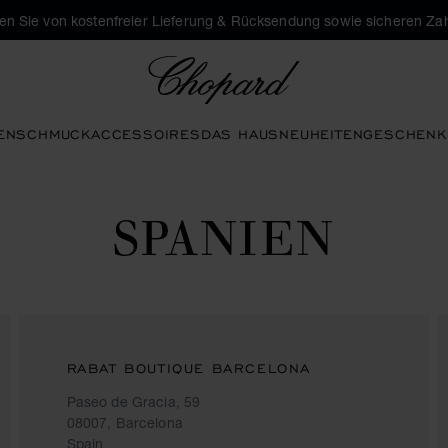
eren Sie von kostenfreier Lieferung & Rücksendung sowie sicheren Za
Chopard
EN
SCHMUCK
ACCESSOIRES
DAS HAUS
NEUHEITEN
GESCHENK
SPANIEN
RABAT BOUTIQUE BARCELONA
Paseo de Gracia, 59
08007, Barcelona
Spain