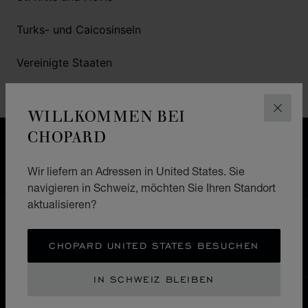
Turks- und Caicosinseln
Vereinigte Staaten
Britische Jungferninseln
WILLKOMMEN BEI
SCHLI
CHOPARD
KOSTENLOSER VERSAND & LIEFERGEBIET
SICHERE BEZAHLUNG
Wir liefern an Adressen in United States. Sie
WIDERRUFS­BELEHRUNG, RÜCKSENDUNG &
UMTAUSCH
navigieren in Schweiz, möchten Sie Ihren Standort
aktualisieren?
HOME
EINE BOUTIQUE FINDEN
CHOPARD UNITED STATES BESUCHEN
ALLE GESCHÄFTE
NORDAMERIKA
IN SCHWEIZ BLEIBEN
SCHWEIZ
LOKALISIERUNG (LAND ÄNDERN)
LAND ÄNDERN