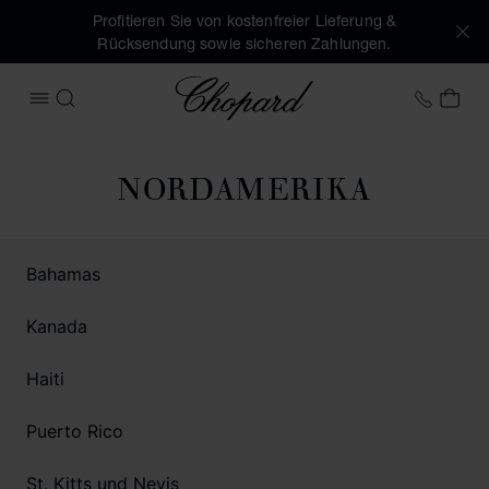
Profitieren Sie von kostenfreier Lieferung &
Rücksendung sowie sicheren Zahlungen.
Chopard
+41 2
MEI
MENÜ ÖFFNEN
SUCHEN
NORDAMERIKA
Bahamas
Kanada
Haiti
Puerto Rico
St. Kitts und Nevis