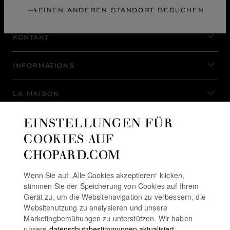
EINEN ANDEREN STANDORT BESUCHEN
KONTAKT
INFORMATIONS
LA MAISON
EINSTELLUNGEN FÜR
AUF DEM LAUFENDEN BLEIBEN
COOKIES AUF
CHOPARD.COM
Wenn Sie auf „Alle Cookies akzeptieren“ klicken,
stimmen Sie der Speicherung von Cookies auf Ihrem
NEWSLETTER ABONNIEREN
Gerät zu, um die Websitenavigation zu verbessern, die
Websitenutzung zu analysieren und unsere
Marketingbemühungen zu unterstützen. Wir haben
unsere
datenschutzbestimmungen aktualisiert.