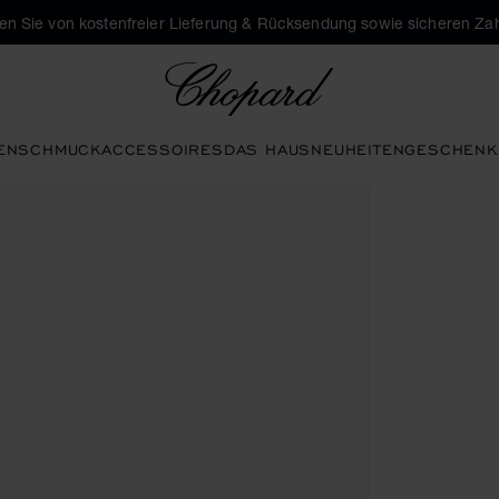
eren Sie von kostenfreier Lieferung & Rücksendung sowie sicheren Za
Chopard
EN
SCHMUCK
ACCESSOIRES
DAS HAUS
NEUHEITEN
GESCHENK
ie zu öffnen)