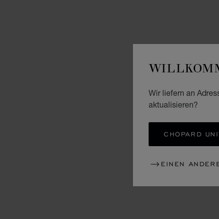
WILLKOMM
Wir liefern an Adres
aktualisieren?
CHOPARD UNI
EINEN ANDER