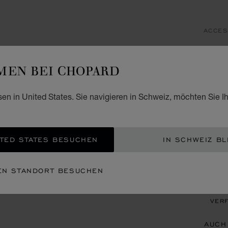
ACCES
L.
EN BEI CHOPARD
SCHG
CHF
sen in United States. Sie navigieren in Schweiz, möchten Sie I
BEN
TED STATES BESUCHEN
IN SCHWEIZ BL
EIN
EN STANDORT BESUCHEN
TERM
VERF
AUCH