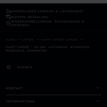
KOSTENLOSER VERSAND & LIEFERGEBIET
SICHERE BEZAHLUNG
WIDERRUFS­BELEHRUNG, RÜCKSENDUNG &
UMTAUSCH
HOME
UHREN
HAPPY SPORT UHREN
HAPPY SPORT - 33 MM, AUTOMATIK, ETHISCHES
ROSÉGOLD, DIAMANTEN
SCHWEIZ
LOKALISIERUNG (LAND ÄNDERN)
LAND ÄNDERN
KONTAKT
INFORMATIONS