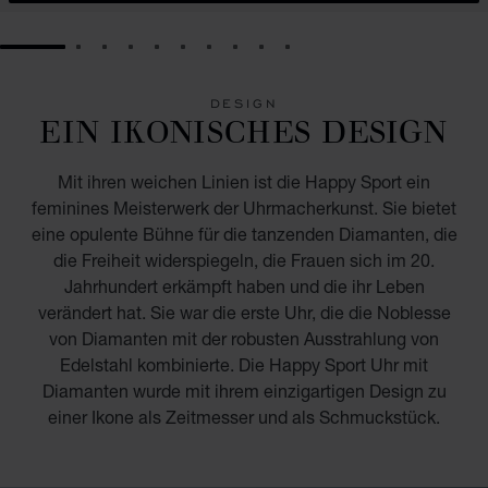
GO TO SLIDE 1
GO TO SLIDE 2
GO TO SLIDE 3
GO TO SLIDE 4
GO TO SLIDE 5
GO TO SLIDE 6
GO TO SLIDE 7
GO TO SLIDE 8
GO TO SLIDE 9
GO TO SLIDE 10
DESIGN
EIN IKONISCHES DESIGN
Mit ihren weichen Linien ist die Happy Sport ein
feminines Meisterwerk der Uhrmacherkunst. Sie bietet
eine opulente Bühne für die tanzenden Diamanten, die
die Freiheit widerspiegeln, die Frauen sich im 20.
Jahrhundert erkämpft haben und die ihr Leben
verändert hat. Sie war die erste Uhr, die die Noblesse
von Diamanten mit der robusten Ausstrahlung von
Edelstahl kombinierte. Die Happy Sport Uhr mit
Diamanten wurde mit ihrem einzigartigen Design zu
einer Ikone als Zeitmesser und als Schmuckstück.