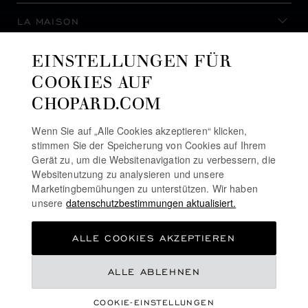
LA MAISON
EINSTELLUNGEN FÜR
AUF DEM LAUFENDEN BLEIBEN
COOKIES AUF
CHOPARD.COM
Wenn Sie auf „Alle Cookies akzeptieren“ klicken,
stimmen Sie der Speicherung von Cookies auf Ihrem
NEWSLETTER ABONNIEREN
Gerät zu, um die Websitenavigation zu verbessern, die
Websitenutzung zu analysieren und unsere
Marketingbemühungen zu unterstützen. Wir haben
unsere
datenschutzbestimmungen aktualisiert.
DATENSCHUTZRICHTLINIE
ALLE COOKIES AKZEPTIEREN
COOKIE-RICHTLINIE
NUTZUNGSBEDINGUNGEN FÜR DIE WEBSITE
CHF 42,000
ALLE ABLEHNEN
ALLGEMEINE GESCHÄFTSBEDINGUNGEN
COOKIE-EINSTELLUNGEN
ALERT-LINIE
INTERESSE ANMELDEN