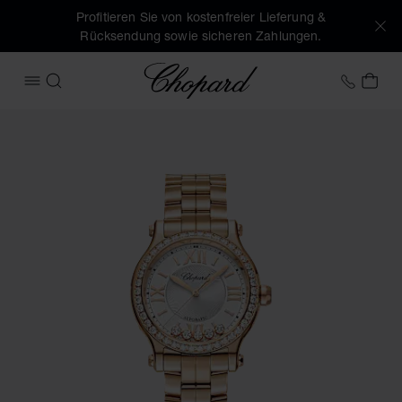
Profitieren Sie von kostenfreier Lieferung &
Rücksendung sowie sicheren Zahlungen.
Chopard
+41 2
MEI
MENÜ ÖFFNEN
SUCHEN
Produktbilder Happy Sport (Schaltflächen aktivieren, um di