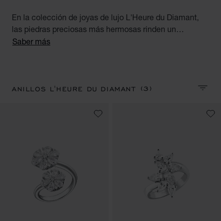
En la colección de joyas de lujo L'Heure du Diamant,
las piedras preciosas más hermosas rinden un
resplandeciente homenaje a la pericia y al talento de
Saber más
los artesanos de la Casa. Descubra nuestros fabulosos
anillos diamantes para mujer. Precious Hours.
(3)
ANILLOS L'HEURE DU DIAMANT
CLASI