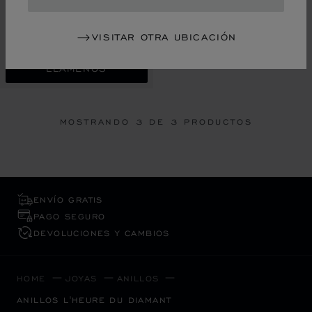
ANILLO, ORO BLANCO ÉTICO,
DIAMANTES
VISITAR OTRA UBICACIÓN
€ 16,000
LLÁMENOS
MOSTRANDO
3
DE 3 PRODUCTOS
ENVÍO GRATIS
PAGO SEGURO
DEVOLUCIONES Y CAMBIOS
HOME
JOYAS
ANILLOS
ANILLOS L'HEURE DU DIAMANT