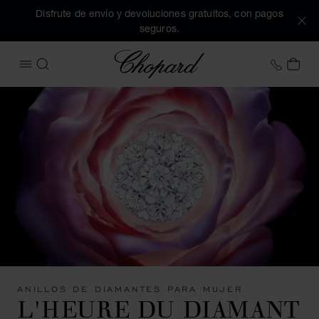
Disfrute de envío y devoluciones gratuitos, con pagos
seguros.
Chopard
+34 9
MI 
ABRIR MENÚ
BUSCAR
ANILLOS DE DIAMANTES PARA MUJER
L'HEURE DU DIAMANT