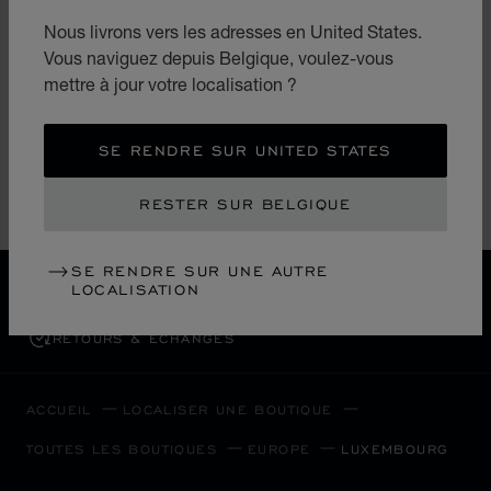
LES AMBASSADEURS
Nous livrons vers les adresses en United States.
LES AMBASSADEURS LUXEMBOURG
Vous naviguez depuis Belgique, voulez-vous
13 Grand-Rue
mettre à jour votre localisation ?
L-1661, Ville-Haute
Luxembourg
+352 26 21 21
SE RENDRE SUR UNITED STATES
RESTER SUR BELGIQUE
SE RENDRE SUR UNE AUTRE
LIVRAISON OFFERTE
LOCALISATION
PAIEMENT SÉCURISÉ
RETOURS & ÉCHANGES
ACCUEIL
LOCALISER UNE BOUTIQUE
TOUTES LES BOUTIQUES
EUROPE
LUXEMBOURG