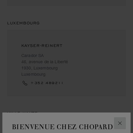
LUXEMBOURG
KAYSER-REINERT
Carador SA
46, avenue de la Liberté
1930, Luxembourg
Luxembourg
+352 489211
VILLE-HAUTE
BIENVENUE CHEZ CHOPARD
FERM