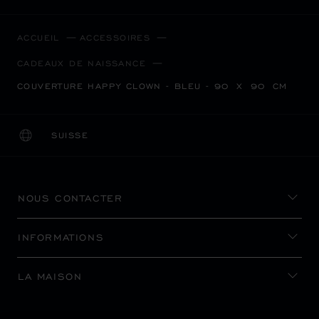
ACCUEIL
ACCESSOIRES
CADEAUX DE NAISSANCE
COUVERTURE HAPPY CLOWN - BLEU - 90 X 90 CM
SUISSE
LOCALISATION (CHANGER DE PAYS)
CHANGER DE PAYS
NOUS CONTACTER
INFORMATIONS
LA MAISON