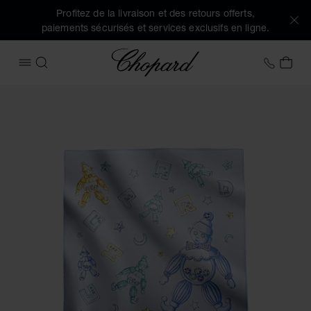
Profitez de la livraison et des retours offerts,
paiements sécurisés et services exclusifs en ligne.
Chopard
+41 2
MON
OUVRIR LE MENU
RECHERCHER
Images du produit Couverture Happy Clown (activez les bou