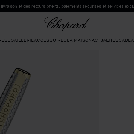
a livraison et des retours offerts, paiements sécurisés et services exclu
Chopard
RES
JOAILLERIE
ACCESSOIRES
LA MAISON
ACTUALITÉS
CADEA
 pour ouvrir la galerie)