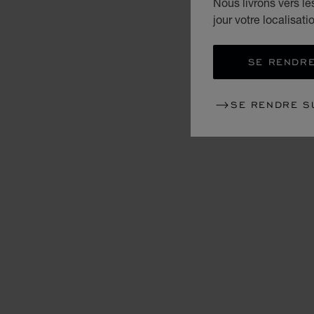
Nous livrons vers l
jour votre localisati
SE RENDRE
SE RENDRE S