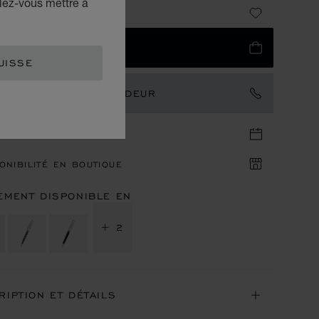
lez-vous mettre à
 640
UTER AU PANIER
UISSE
TACTER UN AMBASSADEUR
DEZ-VOUS EN BOUTIQUE
ONIBILITÉ EN BOUTIQUE
EMENT DISPONIBLE EN
+ 2
RIPTION ET DÉTAILS