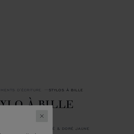
UMENTS D'ÉCRITURE
STYLOS À BILLE
YLO À BILLE
ESCIA
FERMER
E NOIRE - MÉTAL ARGENTÉ & DORÉ JAUNE