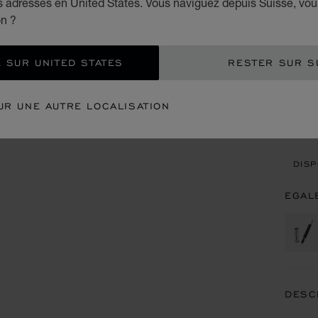
es adresses en United States. Vous naviguez depuis Suisse, vou
CHF
on ?
AJO
 SUR UNITED STATES
RESTER SUR S
CON
UR UNE AUTRE LOCALISATION
REN
DISP
EGAL
DESC