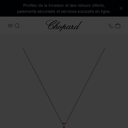
Profitez de la livraison et des retours offerts,
paiements sécurisés et services exclusifs en ligne.
Chopard
+41 2
MON
OUVRIR LE MENU
RECHERCHER
Images du produit Happy Diamonds Cross (activez les bouto