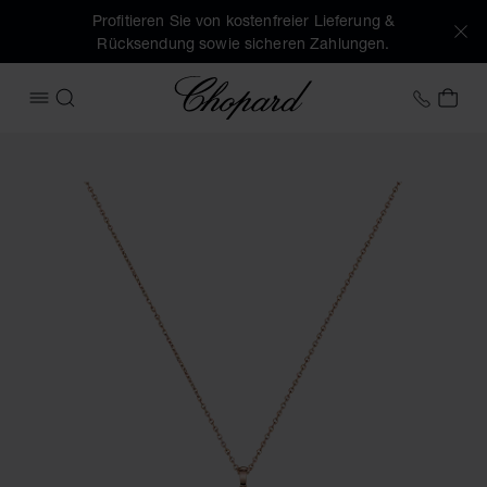
Profitieren Sie von kostenfreier Lieferung &
Rücksendung sowie sicheren Zahlungen.
Chopard
+49 7
MEI
MENÜ ÖFFNEN
SUCHEN
Produktbilder Happy Diamonds Cross (Schaltflächen aktivie