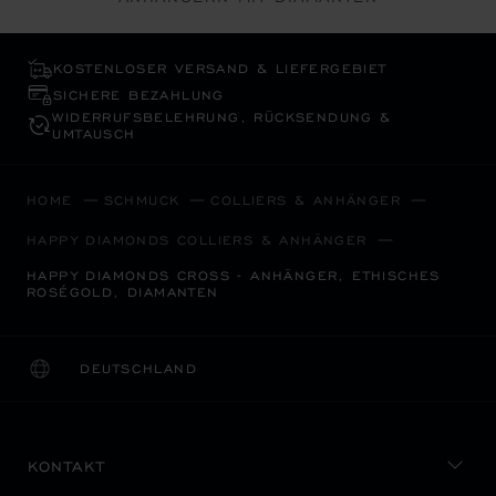
KOSTENLOSER VERSAND & LIEFERGEBIET
SICHERE BEZAHLUNG
WIDERRUFS­BELEHRUNG, RÜCKSENDUNG &
UMTAUSCH
HOME
SCHMUCK
COLLIERS & ANHÄNGER
HAPPY DIAMONDS COLLIERS & ANHÄNGER
HAPPY DIAMONDS CROSS - ANHÄNGER, ETHISCHES
ROSÉGOLD, DIAMANTEN
DEUTSCHLAND
LOKALISIERUNG (LAND ÄNDERN)
LAND ÄNDERN
KONTAKT