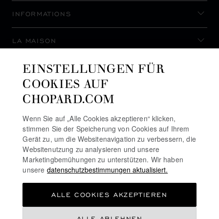
INFORMATIONS
LA MAISON
EINSTELLUNGEN FÜR
AUF DEM LAUFENDEN BLEIBEN
COOKIES AUF
CHOPARD.COM
Wenn Sie auf „Alle Cookies akzeptieren“ klicken,
stimmen Sie der Speicherung von Cookies auf Ihrem
NEWSLETTER ABONNIEREN
Gerät zu, um die Websitenavigation zu verbessern, die
Websitenutzung zu analysieren und unsere
Marketingbemühungen zu unterstützen. Wir haben
unsere
datenschutzbestimmungen aktualisiert.
DATENSCHUTZRICHTLINIE
ALLE COOKIES AKZEPTIEREN
COOKIE-RICHTLINIE
NUTZUNGSBEDINGUNGEN FÜR DIE WEBSITE
ALLE ABLEHNEN