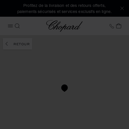
Profitez de la livraison et des retours offerts,
paiements sécurisés et services exclusifs en ligne.
Chopard
+41 2
MON
OUVRIR LE MENU
RECHERCHER
RETOUR