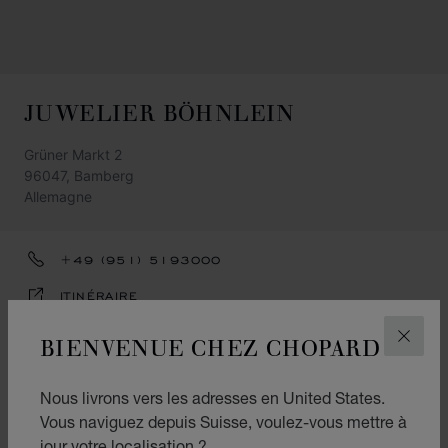
JUWELIER BÖHNLEIN
Grüner Markt 2
96047, Bamberg
Allemagne
+49 (951) 5193000
ITINÉRAIRE
CATÉGORIES
BIENVENUE CHEZ CHOPARD
FERM
Montres
Nous livrons vers les adresses en United States.
Joaillerie
Vous naviguez depuis Suisse, voulez-vous mettre à
jour votre localisation ?