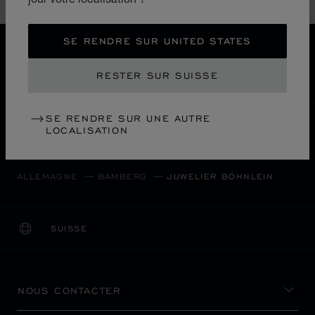
Accessoires
SE RENDRE SUR UNITED STATES
LIVRAISON OFFERTE
PAIEMENT SÉCURISÉ
RESTER SUR SUISSE
RETOURS & ÉCHANGES
SE RENDRE SUR UNE AUTRE
ACCUEIL
LOCALISER UNE BOUTIQUE
LOCALISATION
TOUTES LES BOUTIQUES
EUROPE
ALLEMAGNE
BAMBERG
JUWELIER BÖHNLEIN
SUISSE
LOCALISATION (CHANGER DE PAYS)
CHANGER DE PAYS
NOUS CONTACTER