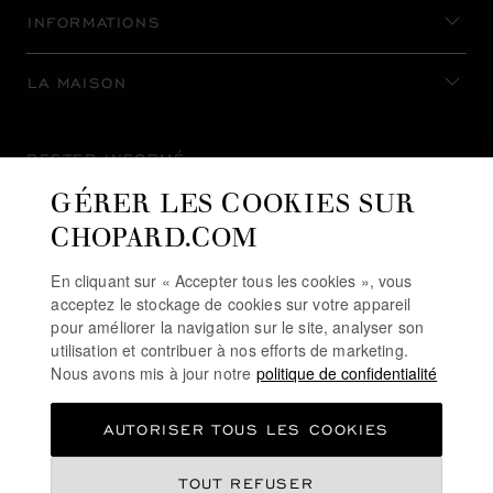
INFORMATIONS
LA MAISON
RESTER INFORMÉ
GÉRER LES COOKIES SUR
CHOPARD.COM
En cliquant sur « Accepter tous les cookies », vous
S’INSCRIRE À LA NEWSLETTER
acceptez le stockage de cookies sur votre appareil
pour améliorer la navigation sur le site, analyser son
utilisation et contribuer à nos efforts de marketing.
Nous avons mis à jour notre
politique de confidentialité
POLITIQUE DE CONFIDENTIALITÉ
AUTORISER TOUS LES COOKIES
POLITIQUE DES COOKIES
CONDITIONS D'UTILISATION DU SITE
TOUT REFUSER