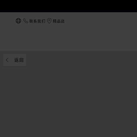
联系我们
精品店
本地化（更改国家/地区）
返回