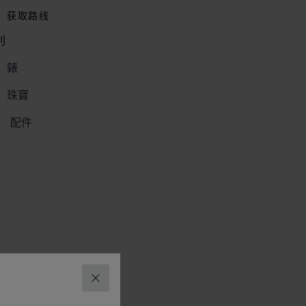
获取路线
別
錶
珠寶
配件
关闭