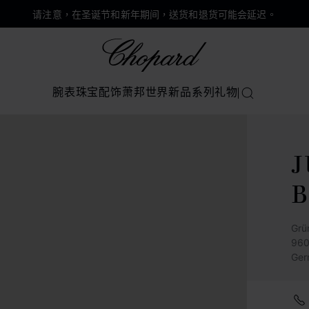
请注意，在圣诞节和新年期间，送货和退货可能会延迟。
Chopard
腕表
珠宝
配饰
萧邦世界
新品系列
礼物
搜索
Grü
960
Ger