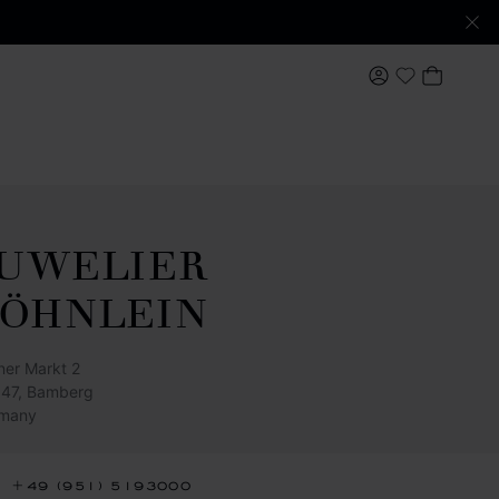
我的账户
我的购
My Wishlis
JUWELIER
BÖHNLEIN
ner Markt 2
47, Bamberg
many
+49 (951) 5193000