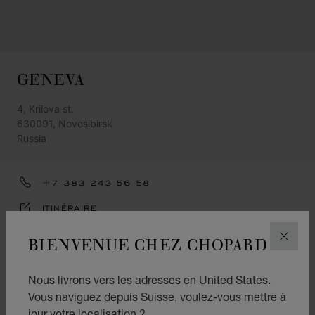
GENEVA
4, Krilova st.
630091, Novosibirsk
Russia
+7 383 243 56 58
ITINÉRAIRE
CATÉGORIES
BIENVENUE CHEZ CHOPARD
FERM
Montres
Nous livrons vers les adresses en United States.
Joaillerie
Vous naviguez depuis Suisse, voulez-vous mettre à
jour votre localisation ?