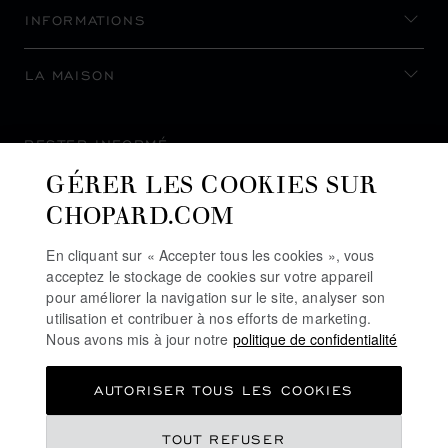
INFORMATIONS
LA MAISON
RESTER INFORMÉ
GÉRER LES COOKIES SUR
CHOPARD.COM
En cliquant sur « Accepter tous les cookies », vous
S’INSCRIRE À LA NEWSLETTER
acceptez le stockage de cookies sur votre appareil
pour améliorer la navigation sur le site, analyser son
utilisation et contribuer à nos efforts de marketing.
Nous avons mis à jour notre
politique de confidentialité
POLITIQUE DE CONFIDENTIALITÉ
AUTORISER TOUS LES COOKIES
POLITIQUE DES COOKIES
CONDITIONS D'UTILISATION DU SITE
TOUT REFUSER