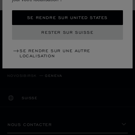
Accessoires
SE RENDRE SUR UNITED STATES
LIVRAISON OFFERTE
PAIEMENT SÉCURISÉ
RESTER SUR SUISSE
RETOURS & ÉCHANGES
SE RENDRE SUR UNE AUTRE
ACCUEIL
LOCALISER UNE BOUTIQUE
LOCALISATION
TOUTES LES BOUTIQUES
EUROPE
RUSSIE
NOVOSIBIRSK
GENEVA
SUISSE
LOCALISATION (CHANGER DE PAYS)
CHANGER DE PAYS
NOUS CONTACTER