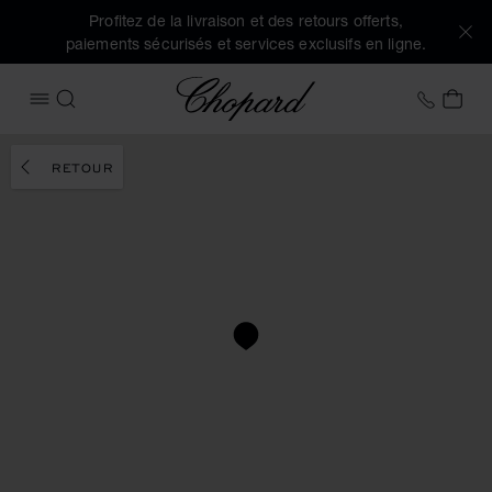
Profitez de la livraison et des retours offerts,
paiements sécurisés et services exclusifs en ligne.
Chopard
+41 2
MON
OUVRIR LE MENU
RECHERCHER
RETOUR