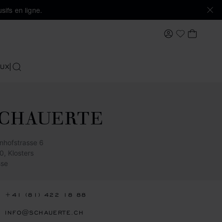
sifs en ligne.
MON COMPTE
MON PA
Ma Wishlis
UX
RECHERCHER
SCHAUERTE
nhofstrasse 6
0, Klosters
sse
+41 (81) 422 18 88
INFO@SCHAUERTE.CH