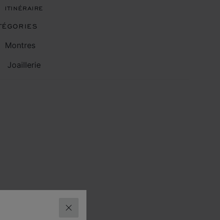
ITINÉRAIRE
TÉGORIES
Montres
Joaillerie
FERMER