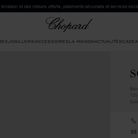
a livraison et des retours offerts, paiements sécurisés et services exclu
Chopard
RES
JOAILLERIE
ACCESSOIRES
LA MAISON
ACTUALITÉS
CADEA
Bah
725
Sui