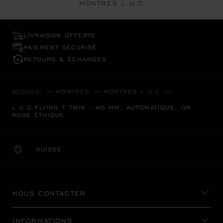
MONTRES L.U.C
LIVRAISON OFFERTE
PAIEMENT SÉCURISÉ
RETOURS & ÉCHANGES
ACCUEIL
MONTRES
MONTRES L.U.C
L.U.C FLYING T TWIN - 40 MM, AUTOMATIQUE, OR
ROSE ÉTHIQUE
SUISSE
LOCALISATION (CHANGER DE PAYS)
CHANGER DE PAYS
NOUS CONTACTER
INFORMATIONS