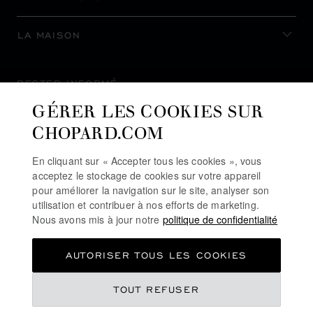
LA MAISON
RESTER INFORMÉ
GÉRER LES COOKIES SUR
CHOPARD.COM
En cliquant sur « Accepter tous les cookies », vous
S’INSCRIRE À LA NEWSLETTER
acceptez le stockage de cookies sur votre appareil
pour améliorer la navigation sur le site, analyser son
utilisation et contribuer à nos efforts de marketing.
Nous avons mis à jour notre
politique de confidentialité
POLITIQUE DE CONFIDENTIALITÉ
AUTORISER TOUS LES COOKIES
POLITIQUE DES COOKIES
CONDITIONS D'UTILISATION DU SITE
TOUT REFUSER
CGV