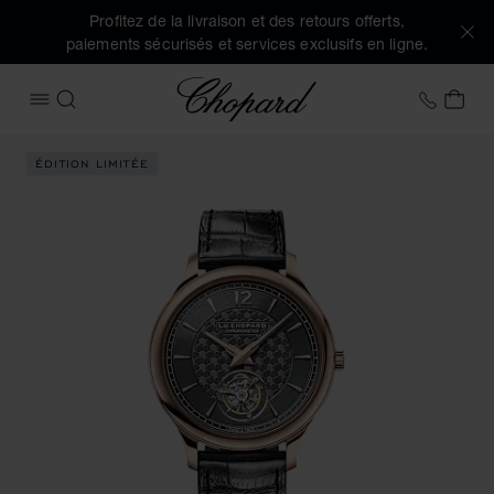
Profitez de la livraison et des retours offerts,
paiements sécurisés et services exclusifs en ligne.
Chopard
+41 2
MON
OUVRIR LE MENU
RECHERCHER
Images du produit L.U.C Flying T Twin (activez les boutons 
ÉDITION LIMITÉE