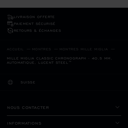
LIVRAISON OFFERTE
PAIEMENT SÉCURISÉ
RETOURS & ÉCHANGES
ACCUEIL
MONTRES
MONTRES MILLE MIGLIA
MILLE MIGLIA CLASSIC CHRONOGRAPH - 40,5 MM,
AUTOMATIQUE, LUCENT STEEL™
SUISSE
LOCALISATION (CHANGER DE PAYS)
CHANGER DE PAYS
NOUS CONTACTER
INFORMATIONS