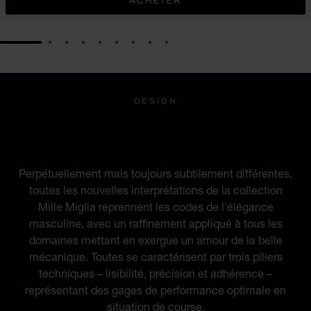
ACHETER
GO TO SLIDE 1
GO TO SLIDE 2
GO TO SLIDE 3
GO TO SLIDE 4
GO TO SLIDE 5
GO TO SLIDE 6
GO TO SLIDE 7
GO TO SLIDE 8
GO TO SLIDE 9
DESIGN
INSPIRÉE PAR L'UNIVERS
DE L'AUTOMOBILE
Perpétuellement mais toujours subtilement différentes,
toutes les nouvelles interprétations de la collection
Mille Miglia reprennent les codes de l'élégance
masculine, avec un raffinement appliqué à tous les
domaines mettant en exergue un amour de la belle
mécanique. Toutes se caractérisent par trois piliers
techniques – lisibilité, précision et adhérence –
représentant des gages de performance optimale en
situation de course.