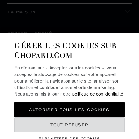
LA MAISON
RESTER INFORMÉ
GÉRER LES COOKIES SUR
CHOPARD.COM
En cliquant sur « Accepter tous les cookies », vous
S’INSCRIRE À LA NEWSLETTER
acceptez le stockage de cookies sur votre appareil
pour améliorer la navigation sur le site, analyser son
utilisation et contribuer à nos efforts de marketing.
Nous avons mis à jour notre
politique de confidentialité
POLITIQUE DE CONFIDENTIALITÉ
AUTORISER TOUS LES COOKIES
POLITIQUE DES COOKIES
CONDITIONS D'UTILISATION DU SITE
CHF 8,890
TOUT REFUSER
CGV
PARAMÈTRES DES COOKIES