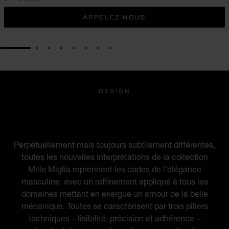
APPELEZ-NOUS
GO TO SLIDE 1
GO TO SLIDE 2
GO TO SLIDE 3
GO TO SLIDE 4
GO TO SLIDE 5
GO TO SLIDE 6
GO TO SLIDE 7
GO TO SLIDE 8
DESIGN
INSPIRÉE PAR L'UNIVERS
DE L'AUTOMOBILE
Perpétuellement mais toujours subtilement différentes,
toutes les nouvelles interprétations de la collection
Mille Miglia reprennent les codes de l'élégance
masculine, avec un raffinement appliqué à tous les
domaines mettant en exergue un amour de la belle
mécanique. Toutes se caractérisent par trois piliers
techniques – lisibilité, précision et adhérence –