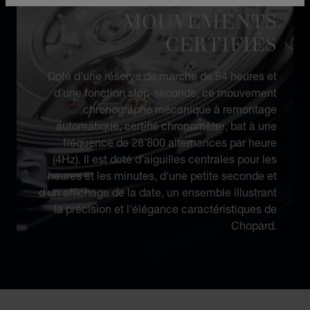
MOUVEMENT
MOUVEMENTS
CERTIFIÉS
Doté d'une réserve de marche de 54 heures et
d'une fonction stop-seconde, ce mouvement
chronographe mécanique à remontage
automatique, certifié chronomètre, bat à une
fréquence de 28'800 alternances par heure
(4Hz). Il est doté d'aiguilles centrales pour les
heures et les minutes, d'une petite seconde et
d'un affichage de la date, un ensemble illustrant
la précision et l'élégance caractéristiques de
Chopard.