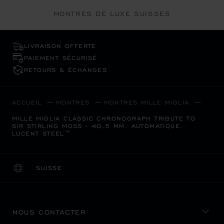
MONTRES DE LUXE SUISSES
LIVRAISON OFFERTE
PAIEMENT SÉCURISÉ
RETOURS & ÉCHANGES
ACCUEIL
MONTRES
MONTRES MILLE MIGLIA
MILLE MIGLIA CLASSIC CHRONOGRAPH TRIBUTE TO
SIR STIRLING MOSS - 40,5 MM, AUTOMATIQUE,
LUCENT STEEL™
SUISSE
LOCALISATION (CHANGER DE PAYS)
CHANGER DE PAYS
NOUS CONTACTER