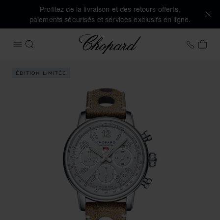
Profitez de la livraison et des retours offerts,
paiements sécurisés et services exclusifs en ligne.
Chopard
+41 2
MON
OUVRIR LE MENU
RECHERCHER
Images du produit Mille Miglia Classic Chronograph Tribute t
ÉDITION LIMITÉE