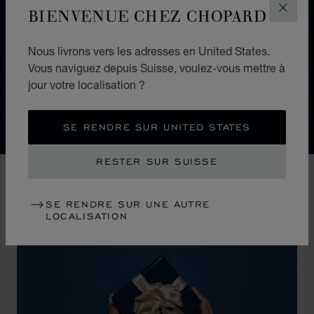
IMPERIALE
BIENVENUE CHEZ CHOPARD
FERM
Éminemment féminine, la collection de montres
Nous livrons vers les adresses en United States.
IMPERIALE éblouit par la richesse et la délicatesse de
Vous naviguez depuis Suisse, voulez-vous mettre à
ses détails. Elle rend hommage aux impératrices des
jour votre localisation ?
temps modernes dont la noblesse et la majesté n'ont
d'égal que leur esprit conquérant.
SE RENDRE SUR UNITED STATES
RESTER SUR SUISSE
SE RENDRE SUR UNE AUTRE
LOCALISATION