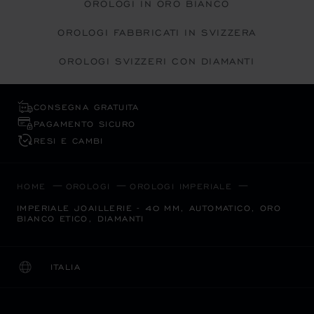
OROLOGI IN ORO BIANCO
OROLOGI FABBRICATI IN SVIZZERA
OROLOGI SVIZZERI CON DIAMANTI
CONSEGNA GRATUITA
PAGAMENTO SICURO
RESI E CAMBI
HOME
OROLOGI
OROLOGI IMPERIALE
IMPERIALE JOAILLERIE - 40 MM, AUTOMATICO, ORO
BIANCO ETICO, DIAMANTI
ITALIA
LOCALIZZAZIONE (CAMBIA PAESE)
CAMBIA PAESE