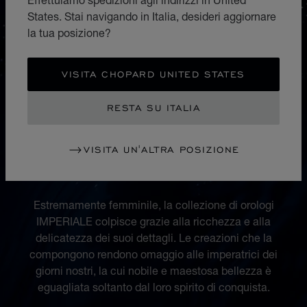
States. Stai navigando in Italia, desideri aggiornare
la tua posizione?
VISITA CHOPARD UNITED STATES
RESTA SU ITALIA
VISITA UN'ALTRA POSIZIONE
COLLEZIONE
IMPERIALE
Estremamente femminile, la collezione di orologi
IMPERIALE colpisce grazie alla ricchezza e alla
delicatezza dei suoi dettagli. Le creazioni che la
compongono rendono omaggio alle imperatrici dei
giorni nostri, la cui nobile e maestosa bellezza è
eguagliata soltanto dal loro spirito di conquista.