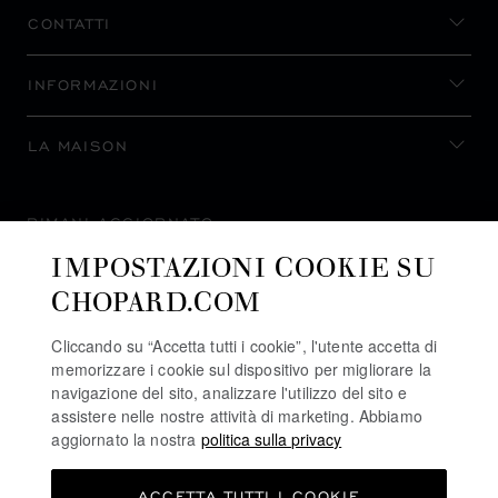
CONTATTI
INFORMAZIONI
LA MAISON
RIMANI AGGIORNATO
IMPOSTAZIONI COOKIE SU
CHOPARD.COM
Cliccando su “Accetta tutti i cookie”, l'utente accetta di
ISCRIVITI ALLA NEWSLETTER
memorizzare i cookie sul dispositivo per migliorare la
navigazione del sito, analizzare l'utilizzo del sito e
assistere nelle nostre attività di marketing. Abbiamo
aggiornato la nostra
politica sulla privacy
POLITICA SULLA PRIVACY
ACCETTA TUTTI I COOKIE
POLITICA SUI COOKIE