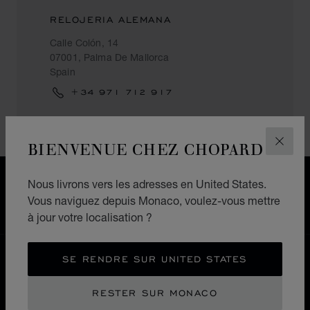
RELOJERIA ALEMANA
Calle Colón, 14
07001, Palma De Mallorca
Spain
+34 971 712 917
BIENVENUE CHEZ CHOPARD
FERM
LIVRAISON OFFERTE
Nous livrons vers les adresses en United States.
PAIEMENT SÉCURISÉ
Vous naviguez depuis Monaco, voulez-vous mettre
RETOURS & ÉCHANGES
à jour votre localisation ?
ACCUEIL
LOCALISER UNE BOUTIQUE
SE RENDRE SUR UNITED STATES
TOUTES LES BOUTIQUES
EUROPE
ESPAGNE
RESTER SUR MONACO
PALMA DE MALLORCA