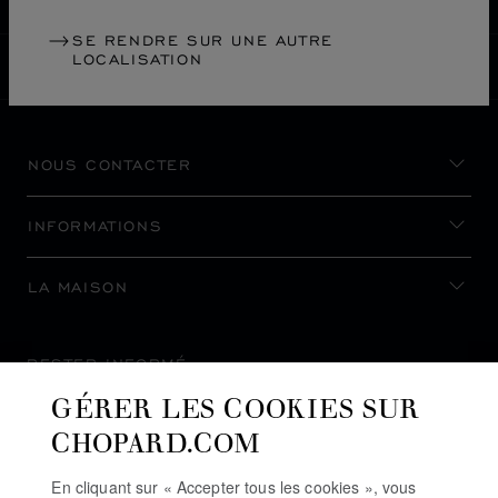
SE RENDRE SUR UNE AUTRE
LOCALISATION
MONACO
LOCALISATION (CHANGER DE PAYS)
CHANGER DE PAYS
NOUS CONTACTER
INFORMATIONS
LA MAISON
RESTER INFORMÉ
GÉRER LES COOKIES SUR
CHOPARD.COM
En cliquant sur « Accepter tous les cookies », vous