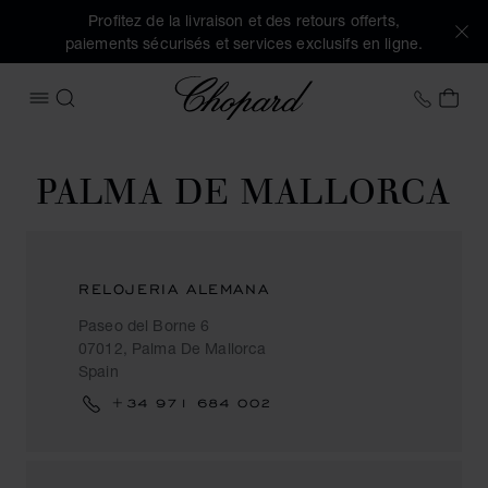
Profitez de la livraison et des retours offerts,
paiements sécurisés et services exclusifs en ligne.
Chopard
+33 5
MON
OUVRIR LE MENU
RECHERCHER
PALMA DE MALLORCA
RELOJERIA ALEMANA
Paseo del Borne 6
07012, Palma De Mallorca
Spain
+34 971 684 002