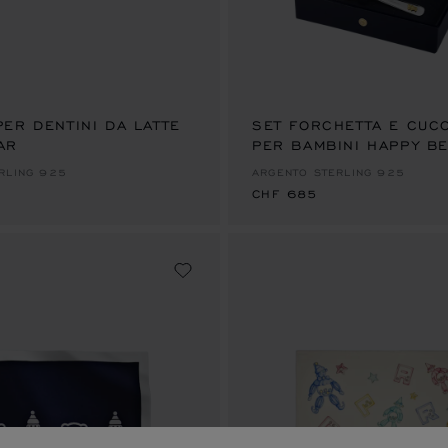
ER DENTINI DA LATTE
SET FORCHETTA E CUCC
AR
PER BAMBINI HAPPY B
CHF 685
RLING 925
ARGENTO STERLING 925
CHF 685