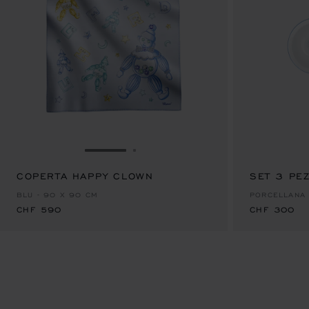
VAI ALLA SLIDE 1
VAI ALLA SLIDE 2
COPERTA HAPPY CLOWN
CHF 590
SET 3 PEZ
CHF 300
BLU - 90 X 90 CM
PORCELLANA
CHF 590
CHF 300