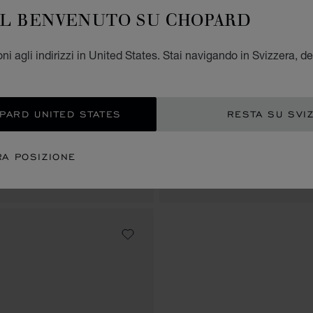
IL BENVENUTO SU CHOPARD
ni agli indirizzi in United States. Stai navigando in Svizzera, de
VAI ALLA SLIDE 1
VAI ALLA SLIDE 2
VAI ALLA 
VA
OPARD UNITED STATES
RESTA SU SVI
HAPPY BEAR AND
COPERTA HAPPY CLOW
CHF 590
RA POSIZIONE
90 X 90 CM
BEIGE - 90 X 90 CM
CHF 590