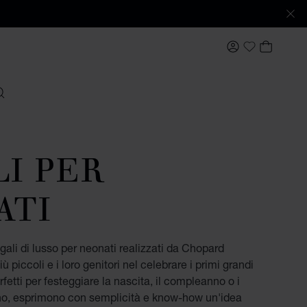
IL MIO ACCO
IL MIO
My Wishlis
ERCARE
I PER
ATI
 regali di lusso per neonati realizzati da Chopard
ù piccoli e i loro genitori nel celebrare i primi grandi
fetti per festeggiare la nascita, il compleanno o i
no, esprimono con semplicità e know-how un'idea