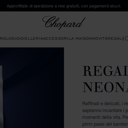
Approfittate di spedizione e resi gratuiti, con pagamenti sicuri.
Chopard
ROLOGI
GIOIELLERIA
ACCESSORI
LA MAISON
NOVITÀ
REGALI
C
REGAL
NEON
Raffinati e delicati, i
sapranno incantare i pi
momenti della vita. Per
primi passi del bambi