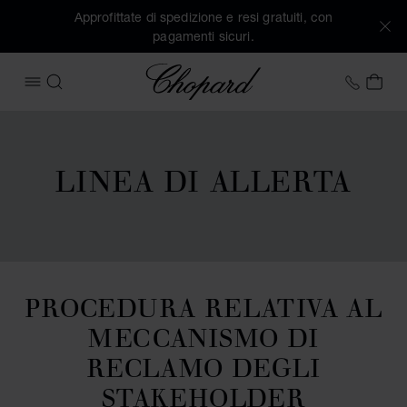
Approfittate di spedizione e resi gratuiti, con
pagamenti sicuri.
Chopard
+41 2
IL 
APRIRE IL MENU
CERCA
LINEA DI ALLERTA
PROCEDURA RELATIVA AL
MECCANISMO DI
RECLAMO DEGLI
STAKEHOLDER