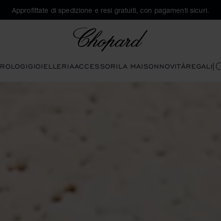
Approfittate di spedizione e resi gratuiti, con pagamenti sicuri.
Chopard
ROLOGI
GIOIELLERIA
ACCESSORI
LA MAISON
NOVITÀ
REGALI
C