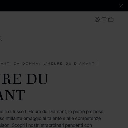
IL MIO ACCO
IL MIO
My Wishlis
ERCARE
MANTI DA DONNA: L'HEURE DU DIAMANT |
URE DU
ANT
ielli di lusso L'Heure du Diamant, le pietre preziose
scintillante omaggio al talento e alle competenze
aison. Scopri i nostri straordinari pendenti con