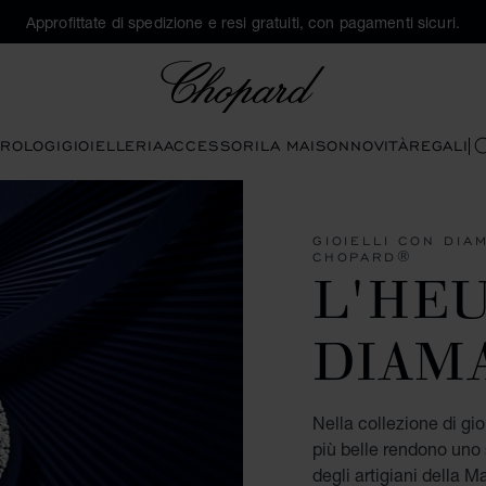
Approfittate di spedizione e resi gratuiti, con pagamenti sicuri.
Chopard
ROLOGI
GIOIELLERIA
ACCESSORI
LA MAISON
NOVITÀ
REGALI
C
GIOIELLI CON DIA
CHOPARD®
L'HE
DIAM
Nella collezione di gio
più belle rendono uno 
degli artigiani della M