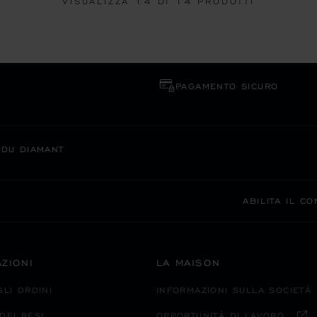
VISUALIZZA
14
DI 14 PRODOTTI
PAGAMENTO SICURO
 DU DIAMANT
ABILITA IL C
ZIONI
LA MAISON
GLI ORDINI
INFORMAZIONI SULLA SOCIETÀ
DEI RESI
OPPORTUNITÀ DI LAVORO