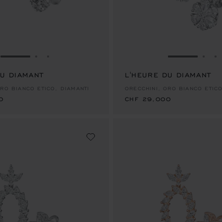
VAI ALLA SLIDE 1
VAI ALLA SLIDE 2
VAI ALLA SLIDE 3
VAI ALLA S
VAI 
V
DU DIAMANT
0
L'HEURE DU DIAMANT
CHF 29,000
ORO BIANCO ETICO, DIAMANTI
ORECCHINI, ORO BIANCO ETICO
0
CHF 29,000