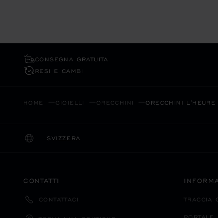
CONSEGNA GRATUITA
RESI E CAMBI
HOME
GIOIELLI
ORECCHINI
ORECCHINI L'HEURE
SVIZZERA
LOCALIZZAZIONE (CAMBIA PAESE)
CAMBIA PAESE
CONTATTI
INFORMA
TRACCIA 
CONTATTACI
PORTALE 