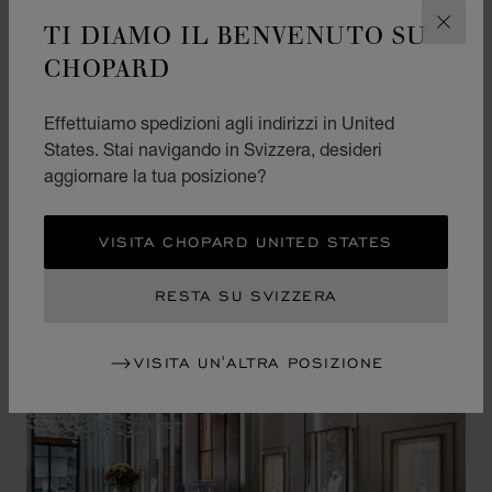
BOUTIQUE
TI DIAMO IL BENVENUTO SU
CHIUD
CHOPARD
Desideri visitare le nostre boutique o i rivenditori
autorizzati? Trova il più vicino e fissa un
Effettuiamo spedizioni agli indirizzi in United
appuntamento.
States. Stai navigando in Svizzera, desideri
aggiornare la tua posizione?
PRENOTA UN APPUNTAMENTO
VISITA CHOPARD UNITED STATES
RESTA SU SVIZZERA
VISITA UN'ALTRA POSIZIONE