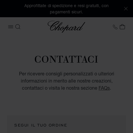
Approfittate di spedizione e resi gratuiti, con
pagamenti sicuri.
Chopard
+41 2
IL 
APRIRE IL MENU
CERCA
CONTATTACI
Per ricevere consigli personalizzati o ulteriori
informazioni in merito alle nostre creazioni,
contattaci o visita le nostra sezione
FAQs
.
SEGUI IL TUO ORDINE