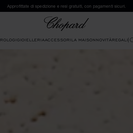
Approfittate di spedizione e resi gratuiti, con pagamenti sicuri.
Chopard
ROLOGI
GIOIELLERIA
ACCESSORI
LA MAISON
NOVITÀ
REGALI
C