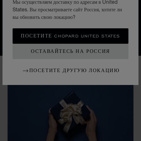
Мы осуществляем доставку по адресам в United
сложными функциями. Двадцать два
States. Вы просматриваете сайт Россия, хотите ли
зарегистрированных патента на изобретения
вы обновить свою локацию?
свидетельствуют о постоянном поиске все более
совершенных решений.
ПОСЕТИТЕ CHOPARD UNITED STATES
Discover Chopard L.U.C flying tourbillon watch: 50-pie
ОСТАВАЙТЕСЬ НА РОССИЯ
ПОСЕТИТЕ ДРУГУЮ ЛОКАЦИЮ