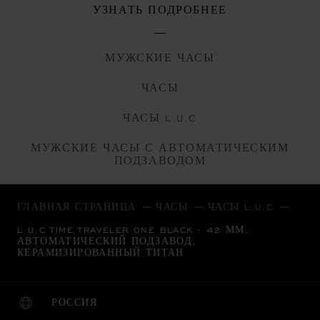
УЗНАТЬ ПОДРОБНЕЕ
МУЖСКИЕ ЧАСЫ
ЧАСЫ
ЧАСЫ L.U.C
МУЖСКИЕ ЧАСЫ С АВТОМАТИЧЕСКИМ
ПОДЗАВОДОМ
ГЛАВНАЯ СТРАНИЦА
ЧАСЫ
ЧАСЫ L.U.C
L.U.C TIME TRAVELER ONE BLACK - 42 ММ,
АВТОМАТИЧЕСКИЙ ПОДЗАВОД,
КЕРАМИЗИРОВАННЫЙ ТИТАН
РОССИЯ
ЛОКАЛИЗАЦИЯ (ИЗМЕНИТЬ СТРАНУ)
ИЗМЕНИТЬ СТРАНУ