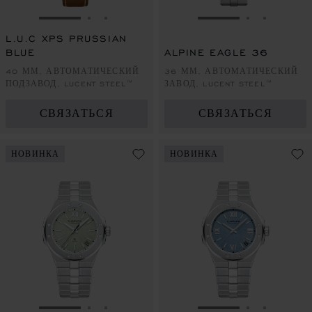
ПЕРЕЙТИ К СЛАЙДУ 1
ПЕРЕЙТИ К СЛАЙДУ 2
ПЕРЕЙТИ К СЛАЙДУ 3
ПЕРЕЙТИ К СЛА
ПЕРЕЙТИ 
ПЕРЕЙ
L.U.C XPS PRUSSIAN
BLUE
ALPINE EAGLE 36
40 ММ, АВТОМАТИЧЕСКИЙ
36 ММ, АВТОМАТИЧЕСКИЙ
ПОДЗАВОД, LUCENT STEEL™
ЗАВОД, LUCENT STEEL™
СВЯЗАТЬСЯ
СВЯЗАТЬСЯ
НОВИНКА
НОВИНКА