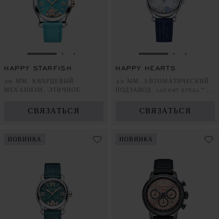
ПЕРЕЙТИ К СЛАЙДУ 1
ПЕРЕЙТИ К СЛАЙДУ 2
ПЕРЕЙТИ К СЛАЙДУ 3
ПЕРЕЙТИ К СЛА
ПЕРЕЙТИ 
ПЕРЕЙ
HAPPY STARFISH
HAPPY HEARTS
36 ММ, КВАРЦЕВЫЙ
33 ММ, АВТОМАТИЧЕСКИЙ
МЕХАНИЗМ, ЭТИЧНОЕ
ПОДЗАВОД, LUCENT STEEL™,
РОЗОВОЕ ЗОЛОТО, LUCENT
БРИЛЛИАНТЫ, ПЕРЛАМУТР
STEEL™, БРИЛЛИАНТЫ
СВЯЗАТЬСЯ
СВЯЗАТЬСЯ
НОВИНКА
НОВИНКА