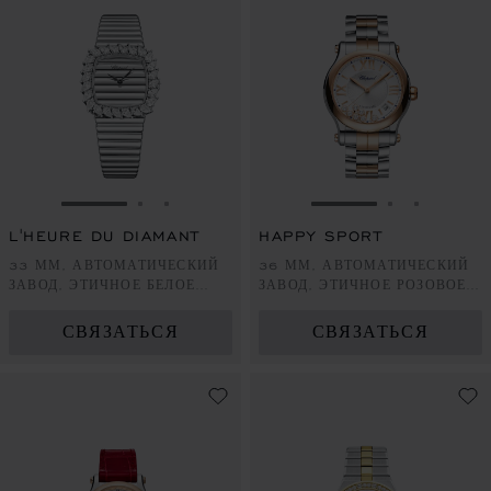
ПЕРЕЙТИ К СЛАЙДУ 1
ПЕРЕЙТИ К СЛАЙДУ 2
ПЕРЕЙТИ К СЛАЙДУ 3
ПЕРЕЙТИ К СЛА
ПЕРЕЙТИ 
ПЕРЕЙ
L'HEURE DU DIAMANT
HAPPY SPORT
33 ММ, АВТОМАТИЧЕСКИЙ
36 ММ, АВТОМАТИЧЕСКИЙ
ЗАВОД, ЭТИЧНОЕ БЕЛОЕ
ЗАВОД, ЭТИЧНОЕ РОЗОВОЕ
ЗОЛОТО, БРИЛЛИАНТЫ
ЗОЛОТО, LUCENT STEEL™,
БРИЛЛИАНТЫ
СВЯЗАТЬСЯ
СВЯЗАТЬСЯ