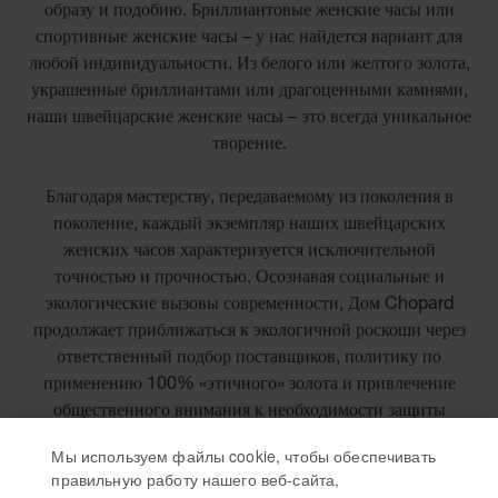
образу и подобию. Бриллиантовые женские часы или
спортивные женские часы – у нас найдется вариант для
любой индивидуальности. Из белого или желтого золота,
украшенные бриллиантами или драгоценными камнями,
наши швейцарские женские часы – это всегда уникальное
творение.
Благодаря мастерству, передаваемому из поколения в
поколение, каждый экземпляр наших швейцарских
женских часов характеризуется исключительной
точностью и прочностью. Осознавая социальные и
экологические вызовы современности, Дом Chopard
продолжает приближаться к экологичной роскоши через
ответственный подбор поставщиков, политику по
применению 100% «этичного» золота и привлечение
общественного внимания к необходимости защиты
природы.
Мы используем файлы cookie, чтобы обеспечивать
правильную работу нашего веб-сайта,