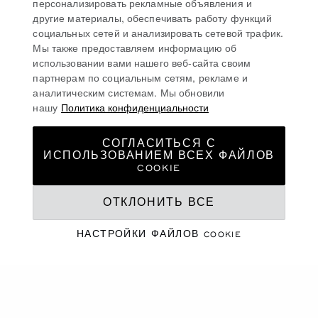
персонализировать рекламные объявления и
УЗНАТЬ ПОДРОБНЕЕ
другие материалы, обеспечивать работу функций
социальных сетей и анализировать сетевой трафик.
Мы также предоставляем информацию об
СВЕРХТОНКИЕ ЧАСЫ
использовании вами нашего веб-сайта своим
партнерам по социальным сетям, рекламе и
ЧАСЫ ИЗ ЗОЛОТА С БРИЛЛИАНТАМИ
аналитическим системам. Мы обновили
нашу
Политика конфиденциальности
ЖЕНСКИЕ ЧАСЫ С БРИЛЛИАНТАМИ
СОГЛАСИТЬСЯ С
ЭЛИТНЫЕ ЧАСЫ С АВТОМАТИЧЕСКИМ
ИСПОЛЬЗОВАНИЕМ ВСЕХ ФАЙЛОВ
ПОДЗАВОДОМ
COOKIE
ОТКЛОНИТЬ ВСЕ
БЕСПЛАТНАЯ ДОСТАВКА
БЕЗОПАСНАЯ ОПЛАТА
НАСТРОЙКИ ФАЙЛОВ COOKIE
ВОЗВРАТ И ОБМЕН
ГЛАВНАЯ СТРАНИЦА
ЧАСЫ
ШВЕЙЦАРСКИЕ ЧАСЫ
OUR SELECTION