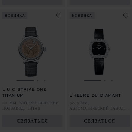
НОВИНКА
НОВИНКА
ПЕРЕЙТИ К СЛАЙДУ 1
ПЕРЕЙТИ К СЛАЙДУ 2
ПЕРЕЙТИ К СЛАЙДУ 3
ПЕРЕЙТИ К СЛА
ПЕРЕЙТИ 
ПЕРЕЙ
L.U.C STRIKE ONE
TITANIUM
L'HEURE DU DIAMANT
42 ММ, АВТОМАТИЧЕСКИЙ
30,5 ММ,
ПОДЗАВОД, ТИТАН
АВТОМАТИЧЕСКИЙ ЗАВОД,
ЭТИЧНОЕ БЕЛОЕ ЗОЛОТО,
БРИЛЛИАНТЫ
СВЯЗАТЬСЯ
СВЯЗАТЬСЯ