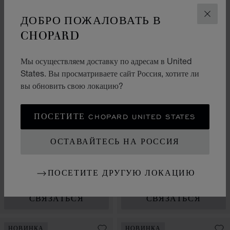
НОВИНКА
НОВИНКА
ДОБРО ПОЖАЛОВАТЬ В
ЗАКР
CHOPARD
Мы осуществляем доставку по адресам в United
States. Вы просматриваете сайт Россия, хотите ли
вы обновить свою локацию?
ПОСЕТИТЕ CHOPARD UNITED STATES
ПЕРЕЙТИ К СЛА
ПЕРЕЙТИ 
ПЕРЕЙ
L.U.C QUATTRO SPIRIT
ОСТАВАЙТЕСЬ НА РОССИЯ
25 STRAW MARQUETRY
ALPINE EAGLE 41 XP
EDITION
CS GOLD
40 ММ, РУЧНОЙ ЗАВОД,
41 ММ, АВТОМАТИЧЕСКИЙ
ПОСЕТИТЕ ДРУГУЮ ЛОКАЦИЮ
ЭТИЧНОЕ ЖЕЛТОЕ ЗОЛОТО
ЗАВОД, ЭТИЧНОЕ РОЗОВОЕ
ЗОЛОТО
СВЯЗАТЬСЯ
СВЯЗАТЬСЯ
НОВИНКА
НОВИНКА