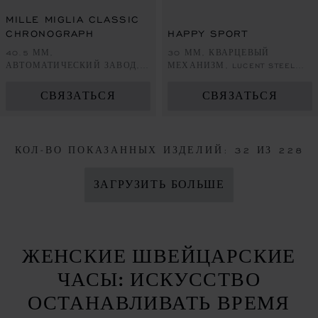
ПЕРЕЙТИ К СЛАЙДУ 1
ПЕРЕЙТИ К СЛАЙДУ 2
ПЕРЕЙТИ К СЛАЙДУ 3
ПЕРЕЙТИ К СЛА
ПЕРЕЙТИ 
ПЕРЕЙ
MILLE MIGLIA CLASSIC
CHRONOGRAPH
HAPPY SPORT
40.5 ММ,
30 ММ, КВАРЦЕВЫЙ
АВТОМАТИЧЕСКИЙ ЗАВОД,
МЕХАНИЗМ, LUCENT STEEL™,
ЭТИЧНОЕ ЖЕЛТОЕ ЗОЛОТО,
БРИЛЛИАНТЫ
LUCENT STEEL™
СВЯЗАТЬСЯ
СВЯЗАТЬСЯ
КОЛ-ВО ПОКАЗАННЫХ ИЗДЕЛИЙ:
32
ИЗ 228
ЗАГРУЗИТЬ БОЛЬШЕ
ЖЕНСКИЕ ШВЕЙЦАРСКИЕ
ЧАСЫ: ИСКУССТВО
ОСТАНАВЛИВАТЬ ВРЕМЯ