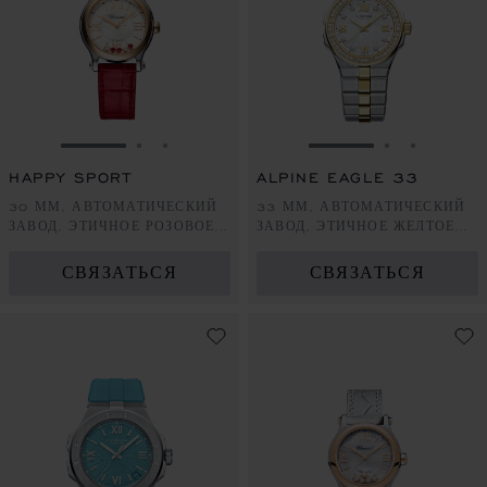
ПЕРЕЙТИ К СЛАЙДУ 1
ПЕРЕЙТИ К СЛАЙДУ 2
ПЕРЕЙТИ К СЛАЙДУ 3
ПЕРЕЙТИ К СЛА
ПЕРЕЙТИ 
ПЕРЕЙ
HAPPY SPORT
ALPINE EAGLE 33
30 ММ, АВТОМАТИЧЕСКИЙ
33 ММ, АВТОМАТИЧЕСКИЙ
ЗАВОД, ЭТИЧНОЕ РОЗОВОЕ
ЗАВОД, ЭТИЧНОЕ ЖЕЛТОЕ
ЗОЛОТО, LUCENT STEEL™,
ЗОЛОТО, СТАЛЬ LUCENT
БРИЛЛИАНТЫ, РУБИНЫ
STEEL™, БРИЛЛИАНТЫ
СВЯЗАТЬСЯ
СВЯЗАТЬСЯ