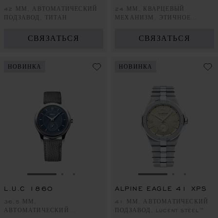
42 ММ, АВТОМАТИЧЕСКИЙ
24 ММ, КВАРЦЕВЫЙ
ПОДЗАВОД, ТИТАН
МЕХАНИЗМ, ЭТИЧНОЕ
ЖЕЛТОЕ ЗОЛОТО,
БРИЛЛИАНТЫ
СВЯЗАТЬСЯ
СВЯЗАТЬСЯ
НОВИНКА
НОВИНКА
ПЕРЕЙТИ К СЛАЙДУ 1
ПЕРЕЙТИ К СЛАЙДУ 2
ПЕРЕЙТИ К СЛАЙДУ 3
ПЕРЕЙТИ К СЛА
ПЕРЕЙТИ 
ПЕРЕЙ
L.U.C 1860
ALPINE EAGLE 41 XPS
36,5 ММ,
41 ММ, АВТОМАТИЧЕСКИЙ
АВТОМАТИЧЕСКИЙ
ПОДЗАВОД, LUCENT STEEL™