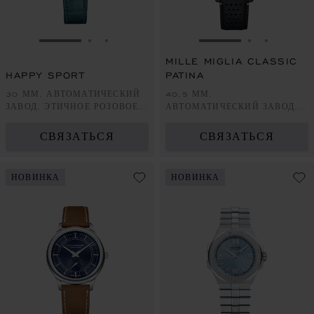
ПЕРЕЙТИ К СЛАЙДУ 1
ПЕРЕЙТИ К СЛАЙДУ 2
ПЕРЕЙТИ К СЛАЙДУ 3
ПЕРЕЙТИ К СЛА
ПЕРЕЙТИ 
ПЕРЕЙ
MILLE MIGLIA CLASSIC
HAPPY SPORT
PATINA
30 ММ, АВТОМАТИЧЕСКИЙ
40,5 ММ,
ЗАВОД, ЭТИЧНОЕ РОЗОВОЕ
АВТОМАТИЧЕСКИЙ ЗАВОД,
ЗОЛОТО, LUCENT STEEL™,
LUCENT STEEL™ С DLC-
БРИЛЛИАНТЫ
ПОКРЫТИЕМ
СВЯЗАТЬСЯ
СВЯЗАТЬСЯ
НОВИНКА
НОВИНКА