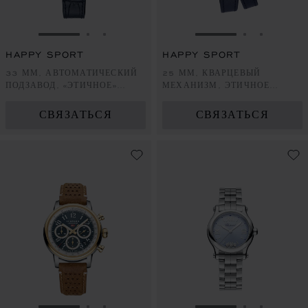
ПЕРЕЙТИ К СЛАЙДУ 1
ПЕРЕЙТИ К СЛАЙДУ 2
ПЕРЕЙТИ К СЛАЙДУ 3
ПЕРЕЙТИ К СЛА
ПЕРЕЙТИ 
ПЕРЕЙ
HAPPY SPORT
HAPPY SPORT
33 ММ, АВТОМАТИЧЕСКИЙ
25 ММ, КВАРЦЕВЫЙ
ПОДЗАВОД, «ЭТИЧНОЕ»
МЕХАНИЗМ, ЭТИЧНОЕ
РОЗОВОЕ ЗОЛОТО, LUCENT
РОЗОВОЕ ЗОЛОТО, LUCENT
STEEL™, БРИЛЛИАНТЫ
STEEL™, БРИЛЛИАНТЫ
СВЯЗАТЬСЯ
СВЯЗАТЬСЯ