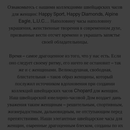
Ознакомьтесь с нашими коллекциями швейцарских часов
для женщин: Happy Sport, Happy Diamonds, Alpine
Eagle, L.U.C… Наполовину часы наполовину
украшения, женственные творения в современном духе,
призванные вести отсчет времени и украшать запястье
своей обладательницы.
Время – самое драгоценное из того, что у нас есть. Если
оно следует своему ритму, его ничто не остановит – так
же и с женщинами. Великодушная, свободная,
блистательная – таков образ женщины, который
послужил источником вдохновения при создании
коллекций швейцарских часов Chopard для женщин.
Наш швейцарский ювелирно-часовой Дом воздает дань
уважения таким женщинам – решительным, спортивным,
жизнерадостным, дальновидным, не отступающим перед
препятствиями. Наши элегантные швейцарские часы для
женщин, озаренные драгоценным блеском, созданы по их