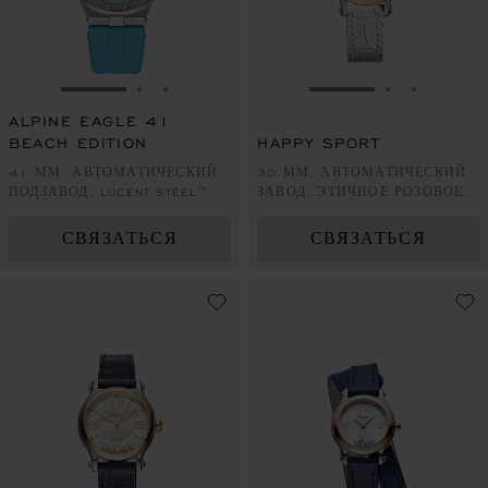
ПЕРЕЙТИ К СЛАЙДУ 1
ПЕРЕЙТИ К СЛАЙДУ 2
ПЕРЕЙТИ К СЛАЙДУ 3
ПЕРЕЙТИ К СЛА
ПЕРЕЙТИ 
ПЕРЕЙ
ALPINE EAGLE 41
BEACH EDITION
HAPPY SPORT
41 ММ, АВТОМАТИЧЕСКИЙ
30 ММ, АВТОМАТИЧЕСКИЙ
ПОДЗАВОД, LUCENT STEEL™
ЗАВОД, ЭТИЧНОЕ РОЗОВОЕ
ЗОЛОТО, LUCENT STEEL™,
БРИЛЛИАНТЫ
СВЯЗАТЬСЯ
СВЯЗАТЬСЯ