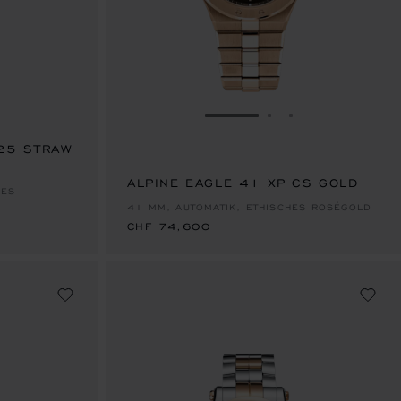
ZUR FOLIE GEHEN 1
ZUR FOLIE GEHEN
ZUR FOLIE GE
 25 STRAW
ALPINE EAGLE 41 XP CS GOLD
CHF 74,600
HES
41 MM, AUTOMATIK, ETHISCHES ROSÉGOLD
CHF 74,600