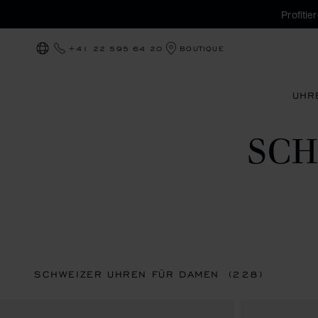
Profiti
+41 22 595 64 20
BOUTIQUE
LOKALISIERUNG (LAND ÄNDERN)
UHR
SC
SCHWEIZER UHREN FÜR DAMEN
(228)