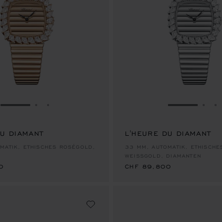
ZUR FOLIE GEHEN 1
ZUR FOLIE GEHEN 2
ZUR FOLIE GEHEN 3
ZUR FOLIE
ZUR
Z
DU DIAMANT
L'HEURE DU DIAMANT
0
CHF 89,800
MATIK, ETHISCHES ROSÉGOLD,
33 MM, AUTOMATIK, ETHISCHE
WEISSGOLD, DIAMANTEN
0
CHF 89,800