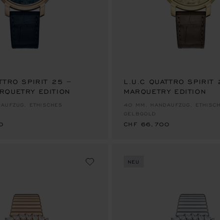
TTRO SPIRIT 25 –
L.U.C QUATTRO SPIRIT
RQUETRY EDITION
MARQUETRY EDITION
0
CHF 66,700
AUFZUG, ETHISCHES
40 MM, HANDAUFZUG, ETHISC
GELBGOLD
0
CHF 66,700
NEU