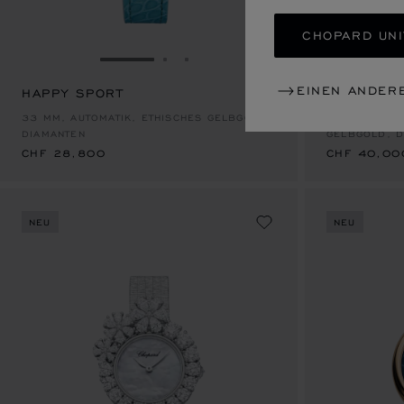
CHOPARD UNI
ZUR FOLIE GEHEN 1
ZUR FOLIE GEHEN 2
ZUR FOLIE GEHEN 3
EINEN ANDER
HAPPY SPORT
HAPPY DI
CHF 28,800
CHF 40,00
33 MM, AUTOMATIK, ETHISCHES GELBGOLD,
34 MM, HAND
DIAMANTEN
GELBGOLD, D
CHF 28,800
CHF 40,00
NEU
NEU