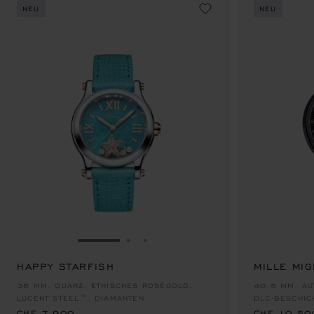
NEU
NEU
ZUR FOLIE GEHEN 1
ZUR FOLIE GEHEN 2
ZUR FOLIE GEHEN 3
HAPPY STARFISH
MILLE MIG
CHF 7,900
CHF 10,50
36 MM, QUARZ, ETHISCHES ROSÉGOLD,
40,5 MM, AU
LUCENT STEEL™, DIAMANTEN
DLC-BESCHIC
CHF 7,900
CHF 10,50