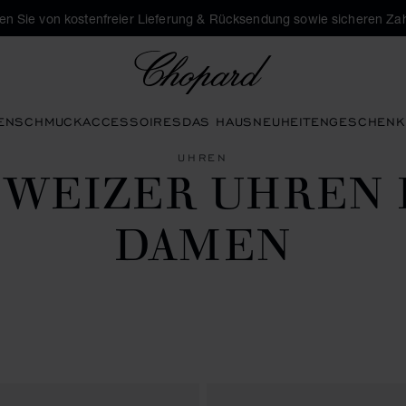
eren Sie von kostenfreier Lieferung & Rücksendung sowie sicheren Za
Chopard
EN
SCHMUCK
ACCESSOIRES
DAS HAUS
NEUHEITEN
GESCHENK
UHREN
HWEIZER UHREN 
DAMEN