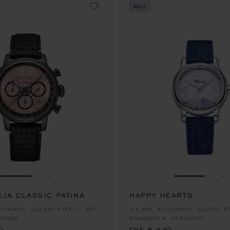
NEU
ZUR FOLIE GEHEN 1
ZUR FOLIE GEHEN 2
ZUR FOLIE GEHEN 3
ZUR FOLIE
ZUR
Z
LIA CLASSIC PATINA
HAPPY HEARTS
0
CHF 8,430
TOMATIK, LUCENT STEEL™ MIT
33 MM, AUTOMATIK, LUCENT S
HTUNG
DIAMANTEN, PERLMUTT
0
CHF 8,430