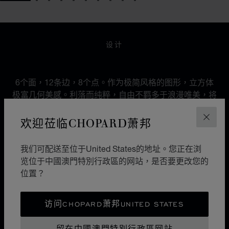
GO TO SLIDE 1
GO TO SLIDE 2
GO TO SLIDE 3
GO TO SLIDE 4
GO TO SLIDE 5
GO TO SLIDE 6
GO TO SLIDE 7
GO TO SLIDE 8
GO TO SLIDE 9
GO TO SLIDE 10
设计
都市形象
6个面，12条边，8个点。作为极简风格的图形，立方体
极富几何美感。利落而纯粹，自由不羁多于浪漫唯美，将
都市优雅与现代风情谐美交融，它区别于各种珠宝设计流
欢迎莅临CHOPARD萧邦
派之上。
关闭
我们可配送至位于United States的地址。您正在浏
览位于中國澳門特別行政區的网站，是否要更改您的
位置？
ICE CUBEX贝拉·哈迪德
光影雕琢
访问CHOPARD萧邦UNITED STATES
《光影雕琢》广告大片预示着Chopard萧邦标志性Ice
Cube系列的新篇章。全球品牌大使贝拉·哈迪德在抽象风