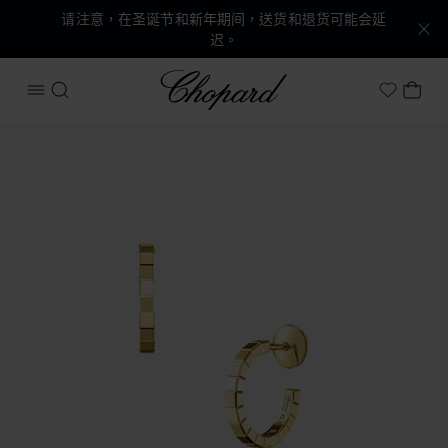
请注意，在圣诞节和新年期间，送货和退货可能会延
迟。
Chopard
打开菜单
搜索
我的
My Wish
产品 Ice Cube 的图片（启用按钮以打开图库）