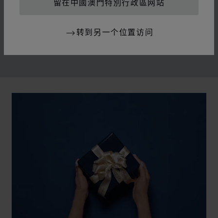
留在中國澳門特別行政區网站
70年代中期，Chopard萧邦突破制表和奢华珠宝业的准
则，随着社会自由化为标志的时代变革而不断发展。
Chopard萧邦向这段铸就其地位的辉煌历史致敬。
转到另一个位置访问
00:03
02:11