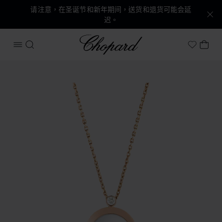
请注意，在圣诞节和新年期间，送货和退货可能会延
迟。
Chopard
打开菜单
搜索
我的
My Wish
产品 Happy Diamonds Icons 的图片（启用按钮以打开图库）