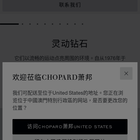
联系我们
GO TO SLIDE 1
GO TO SLIDE 2
GO TO SLIDE 3
GO TO SLIDE 4
GO TO SLIDE 5
GO TO SLIDE 6
GO TO SLIDE 7
GO TO SLIDE 8
GO TO SLIDE 9
GO TO SLIDE 10
灵动钻石
它们以流畅的运动点亮周围的环境。自从1976年于
Chopard萧邦工坊诞生以来，Happy Diamonds一直在传
播极具感染力的乐享生活精神。它们的舞蹈构成一场生动
欢迎莅临CHOPARD萧邦
关闭
有趣的表演，其中传达出的自由与光明令人不禁扬起迷人
的微笑。
我们可配送至位于United States的地址。您正在浏
览位于中國澳門特別行政區的网站，是否要更改您的
位置？
特色
传奇的灵动钻石
访问CHOPARD萧邦UNITED STATES