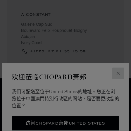
A.CONSTANT
Galerie Cap Sud
Boulevard Félix Houphouët-Boigny
Abidjan
Ivory Coast
+(225) 27 21 35 10 09
欢迎莅临CHOPARD萧邦
关闭
免运费
我们可配送至位于United States的地址。您正在浏
安全支付
览位于中國澳門特別行政區的网站，是否要更改您的
退货和换货
位置？
主页
查找精品店
所有店铺
中东和非洲
访问CHOPARD萧邦UNITED STATES