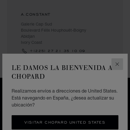
A.CONSTANT
Galerie Cap Sud
Boulevard Félix Houphouët-Boigny
Abidjan
Ivory Coast
+(225) 27 21 35 10 09
LE DAMOS LA BIENVENIDA A
CERR
CHOPARD
ENVÍO GRATIS
Realizamos envíos a direcciones de United States.
PAGO SEGURO
Está navegando en España, ¿desea actualizar su
DEVOLUCIONES Y CAMBIOS
ubicación?
HOME
ENCUENTRE SU TIENDA
VISITAR CHOPARD UNITED STATES