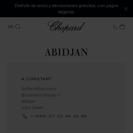
Disfrute de envío y devoluciones gratuitos, con pagos
seguros.
Chopard
+34 9
MI 
ABRIR MENÚ
BUSCAR
ABIDJAN
A.CONSTANT
Sofitel Hôtel Ivoire
Boulevard Hassan II
Abidjan
Ivory Coast
+(225) 27 22 44 20 95