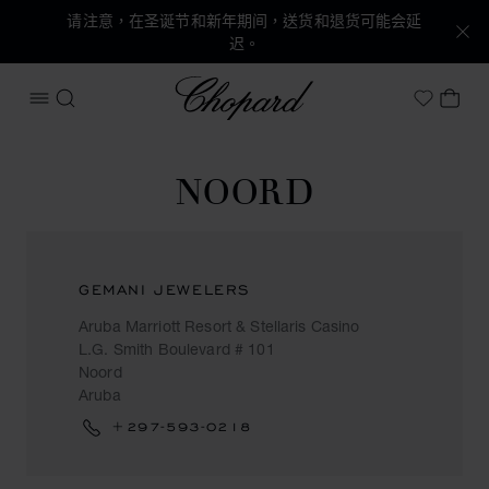
请注意，在圣诞节和新年期间，送货和退货可能会延
迟。
Chopard
打开菜单
搜索
我的
My Wish
NOORD
GEMANI JEWELERS
Aruba Marriott Resort & Stellaris Casino
L.G. Smith Boulevard # 101
Noord
Aruba
+297-593-0218