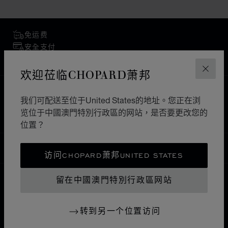
免运费
安全支付
退货和换货
欢迎莅临CHOPARD萧邦
关闭
主页
查找精品店
所有店铺
我们可配送至位于United States的地址。您正在浏
NOORD
南美洲和加勒比海
览位于中國澳門特別行政區的网站，是否要更改您的
阿鲁巴
位置？
中國澳門特別行政區
本地化（更改国家/地区）
更改国家/地区
访问CHOPARD萧邦UNITED STATES
留在中國澳門特別行政區网站
联系我们
转到另一个位置访问
I企业信息