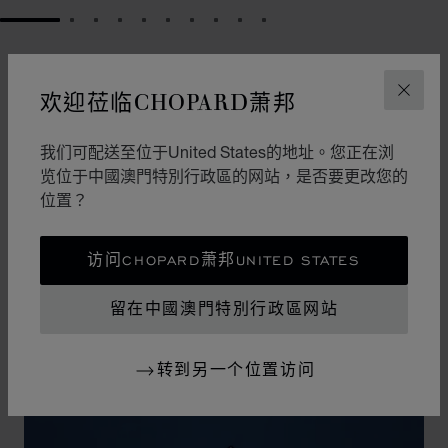
GO TO SLIDE 1
GO TO SLIDE 2
GO TO SLIDE 3
GO TO SLIDE 4
GO TO SLIDE 5
GO TO SLIDE 6
GO TO SLIDE 7
GO TO SLIDE 8
GO TO SLIDE 9
GO TO SLIDE 10
设计
标志性设计
欢迎莅临CHOPARD萧邦
关闭
Happy Sport腕表拥有柔和曲线，堪称制表艺术中的柔美
我们可配送至位于United States的地址。您正在浏
风格杰作。其标志性的舞动钻石犹如华丽舞台，展现改变
览位于中國澳門特別行政區的网站，是否要更改您的
20世纪女性生活的自由奔放潮流。Happy Sport钻石腕表
位置？
是首款将钻石的高贵气质与精钢的坚固特性相结合的腕
表，独树一帜的设计使其成为连接腕表和珠宝的典范之
访问CHOPARD萧邦UNITED STATES
作。
留在中國澳門特別行政區网站
转到另一个位置访问