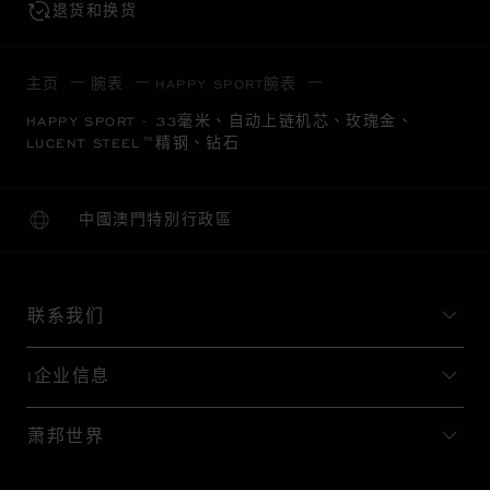
退货和换货
主页
腕表
HAPPY SPORT腕表
HAPPY SPORT - 33毫米、自动上链机芯、玫瑰金、
LUCENT STEEL™精钢、钻石
中國澳門特別行政區
本地化（更改国家/地区）
更改国家/地区
联系我们
I企业信息
萧邦世界