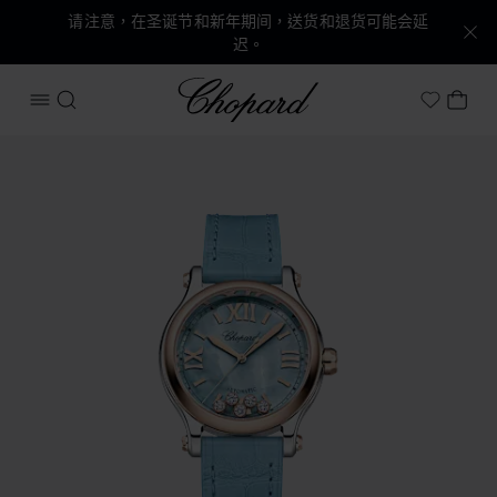
请注意，在圣诞节和新年期间，送货和退货可能会延
迟。
Chopard
打开菜单
搜索
我的
My Wish
产品 Happy Sport 的图片（启用按钮以打开图库）