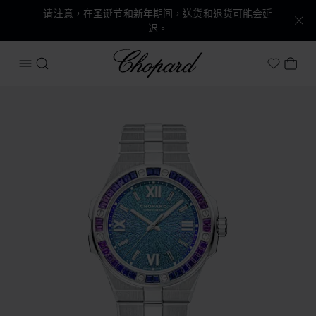
请注意，在圣诞节和新年期间，送货和退货可能会延
迟。
Chopard
打开菜单
搜索
我的
My Wish
产品 Alpine Eagle 41 的图片（启用按钮以打开图库）