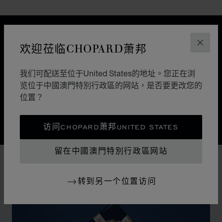
设计
经典设计
欢迎莅临CHOPARD萧邦
关闭
我们可配送至位于United States的地址。您正在浏
大自然引导着萧邦制表师的巧手。Alpine Eagle雪山傲翼
览位于中國澳門特別行政區的网站，是否要更改您的
瑞士腕表是一曲细腻考究的交响乐章，每一处细节都受到
位置？
雄伟的阿尔卑斯山和雄鹰所启迪。
访问CHOPARD萧邦UNITED STATES
留在中國澳門特別行政區网站
转到另一个位置访问