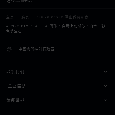
退货和换货
主页
腕表
ALPINE EAGLE 雪山傲翼腕表
ALPINE EAGLE 41 - 41毫米、自动上链机芯、白金、彩
色蓝宝石
中國澳門特別行政區
本地化（更改国家/地区）
更改国家/地区
联系我们
I企业信息
萧邦世界