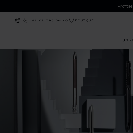
Profiti
+41 22 595 64 20
BOUTIQUE
LOKALISIERUNG (LAND ÄNDERN)
UHR