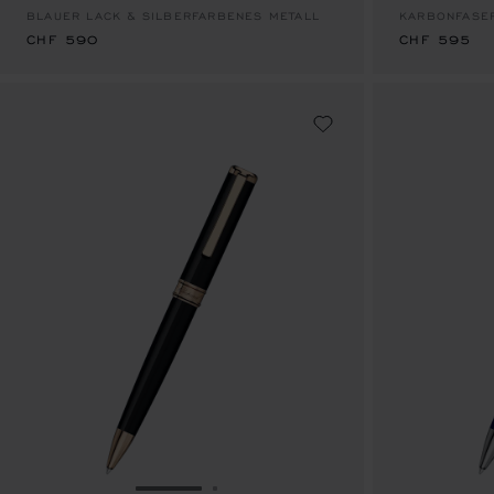
BLAUER LACK & SILBERFARBENES METALL
KARBONFASER
CHF 590
CHF 595