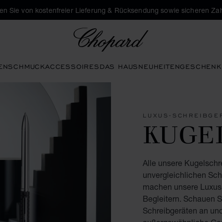
eren Sie von kostenfreier Lieferung & Rücksendung sowie sicheren Za
Chopard
EN
SCHMUCK
ACCESSOIRES
DAS HAUS
NEUHEITEN
GESCHENK
LUXUS-SCHREIBGE
KUGE
Alle unsere Kugelschre
unvergleichlichen Sch
machen unsere Luxus-
Begleitern. Schauen S
Schreibgeräten an und