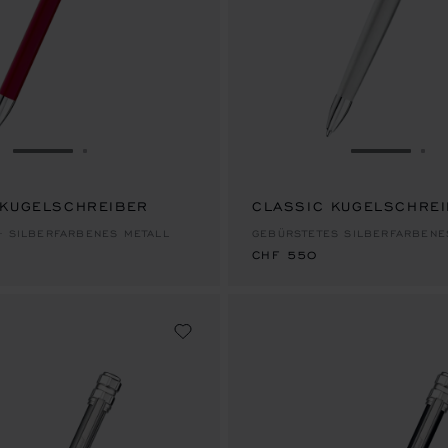
ZUR FOLIE GEHEN 1
ZUR FOLIE GEHEN 2
ZUR FOLI
ZU
 KUGELSCHREIBER
CLASSIC KUGELSCHRE
CHF 550
– SILBERFARBENES METALL
GEBÜRSTETES SILBERFARBENE
CHF 550