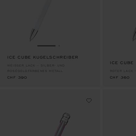
ZUR FOLIE GEHEN 1
ZUR FOLIE GEHEN 2
ICE CUBE KUGELSCHREIBER
CHF 390
ICE CUBE
CHF 360
WEISSER LACK – SILBER- UND R
OSÉGOLDFARBENES METALL
ROTER LACK 
CHF 390
CHF 360