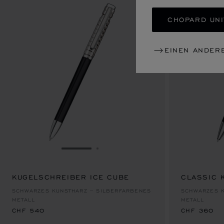
CHOPARD UNI
EINEN ANDER
ZUR FOLIE GEHEN 1
ZUR FOLIE GEHEN 2
KUGELSCHREIBER ICE CUBE
CLASSIC 
CHF 540
CHF 360
SCHWARZES KUNSTHARZ – SILBERFARBENES
SCHWARZES K
METALL
METALL
CHF 540
CHF 360