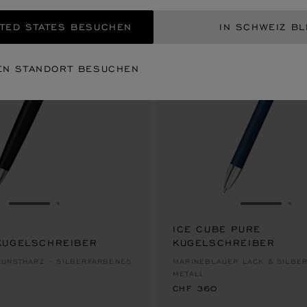
TED STATES BESUCHEN
IN SCHWEIZ BL
EN STANDORT BESUCHEN
ZUR FOLIE GEHEN 1
ZUR FOLIE GEHEN 2
ZUR FOLI
ZU
ICE CUBE PURE
KUGELSCHREIBER
KUGELSCHREIBER
CHF 360
UNSTHARZ – SILBERFARBENES
MARINEBLAUER LACK & SILBE
METALL
CHF 360