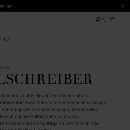
hlungen.
MEIN KONTO
MEIN 
My Wishlis
E
SUCHEN
RÄTE
LSCHREIBER
iber sind zeitlos elegant und bieten einen
reibkomfort. Edle Materialien und erlesenes Design
Schreibgeräte zu zuverlässigen und wertvollen
ie sich unsere Kollektionen von Luxus-
 entdecken Sie einzigartige Stücke für sich oder