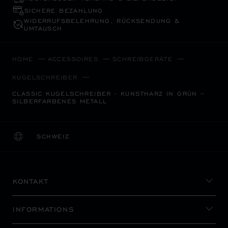
SICHERE BEZAHLUNG
WIDERRUFS­BELEHRUNG, RÜCKSENDUNG &
UMTAUSCH
HOME
ACCESSOIRES
SCHREIBGERÄTE
KUGELSCHREIBER
CLASSIC KUGELSCHREIBER - KUNSTHARZ IN GRÜN –
SILBERFARBENES METALL
SCHWEIZ
LOKALISIERUNG (LAND ÄNDERN)
LAND ÄNDERN
KONTAKT
INFORMATIONS