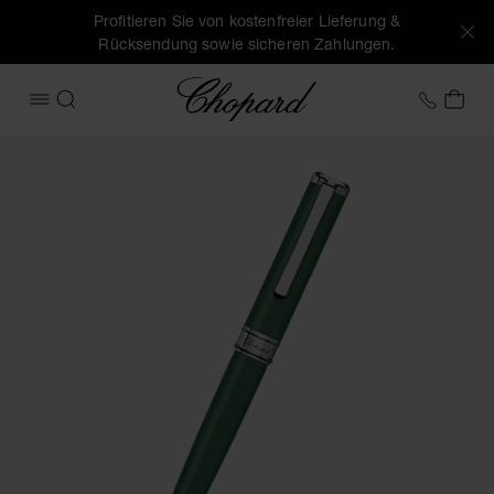
Profitieren Sie von kostenfreier Lieferung &
Rücksendung sowie sicheren Zahlungen.
Chopard
+41 2
MEI
MENÜ ÖFFNEN
SUCHEN
Produktbilder Classic kugelschreiber (Schaltflächen aktivie