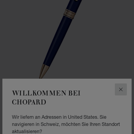
WILLKOMMEN BEI
SCHLI
CHOPARD
ZUR FOLIE GEHEN 1
ZUR FOLIE GEHEN 2
CLASSIC KUGELSCHREIBER
Wir liefern an Adressen in United States. Sie
KUNSTHARZ IN MARINEBLAU – ROSÉGOLDFARBENES METALL
navigieren in Schweiz, möchten Sie Ihren Standort
CHF 365
aktualisieren?