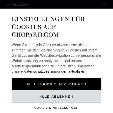
LA MAISON
EINSTELLUNGEN FÜR
AUF DEM LAUFENDEN BLEIBEN
COOKIES AUF
CHOPARD.COM
Wenn Sie auf „Alle Cookies akzeptieren“ klicken,
stimmen Sie der Speicherung von Cookies auf Ihrem
NEWSLETTER ABONNIEREN
Gerät zu, um die Websitenavigation zu verbessern, die
Websitenutzung zu analysieren und unsere
Marketingbemühungen zu unterstützen. Wir haben
unsere
datenschutzbestimmungen aktualisiert.
DATENSCHUTZRICHTLINIE
ALLE COOKIES AKZEPTIEREN
COOKIE-RICHTLINIE
NUTZUNGSBEDINGUNGEN FÜR DIE WEBSITE
CHF 305
ALLE ABLEHNEN
ALLGEMEINE GESCHÄFTSBEDINGUNGEN
COOKIE-EINSTELLUNGEN
ALERT-LINIE
ZUM WARENKORB HINZUFÜGEN
©
2026
CHOPARD - ALLE RECHTE VORBEHALTEN