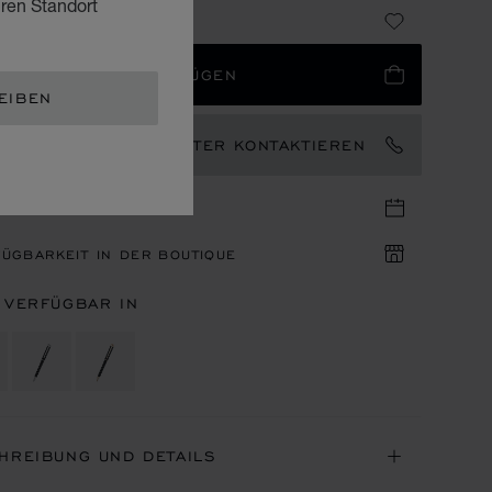
hren Standort
 780
 WARENKORB HINZUFÜGEN
EIBEN
EN MARKENBOTSCHAFTER KONTAKTIEREN
IN IN DER BOUTIQUE
ÜGBARKEIT IN DER BOUTIQUE
 VERFÜGBAR IN
HREIBUNG UND DETAILS