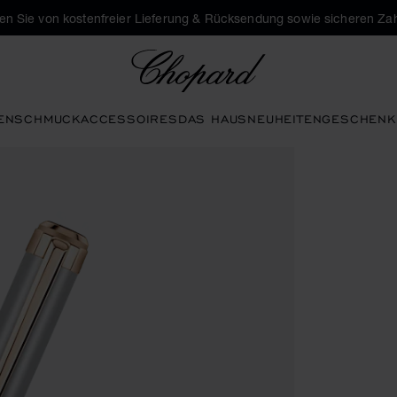
eren Sie von kostenfreier Lieferung & Rücksendung sowie sicheren Za
Chopard
EN
SCHMUCK
ACCESSOIRES
DAS HAUS
NEUHEITEN
GESCHENK
tivieren, um die Galerie zu öffnen)