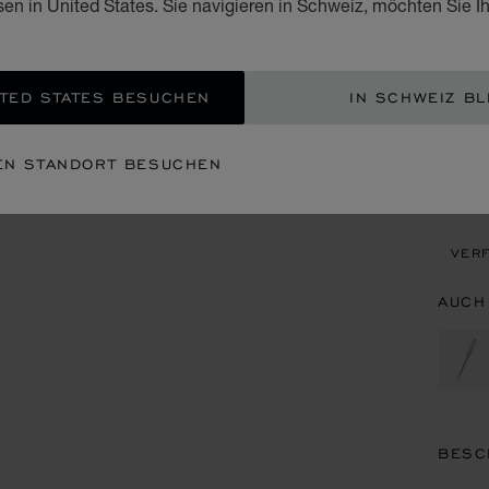
sen in United States. Sie navigieren in Schweiz, möchten Sie I
CHF
ZUM
TED STATES BESUCHEN
IN SCHWEIZ BL
EIN
EN STANDORT BESUCHEN
TERM
VERF
AUCH
BESC